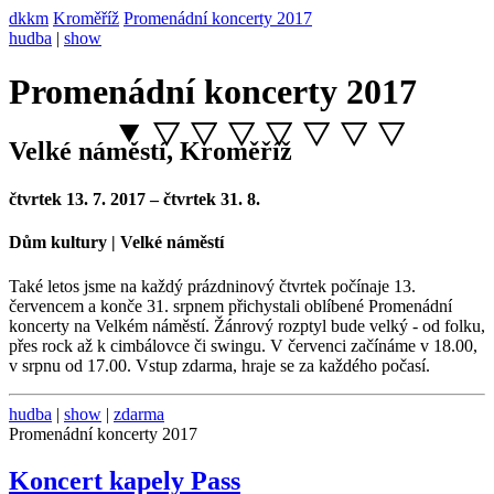
dkkm
Kroměříž
Promenádní koncerty 2017
hudba
|
show
Promenádní koncerty 2017
Velké náměstí, Kroměříž
čtvrtek 13. 7. 2017 – čtvrtek 31. 8.
Dům kultury | Velké náměstí
Také letos jsme na každý prázdninový čtvrtek počínaje 13.
červencem a konče 31. srpnem přichystali oblíbené Promenádní
koncerty na Velkém náměstí. Žánrový rozptyl bude velký - od folku,
přes rock až k cimbálovce či swingu. V červenci začínáme v 18.00,
v srpnu od 17.00. Vstup zdarma, hraje se za každého počasí.
hudba
|
show
|
zdarma
Promenádní koncerty 2017
Koncert kapely Pass