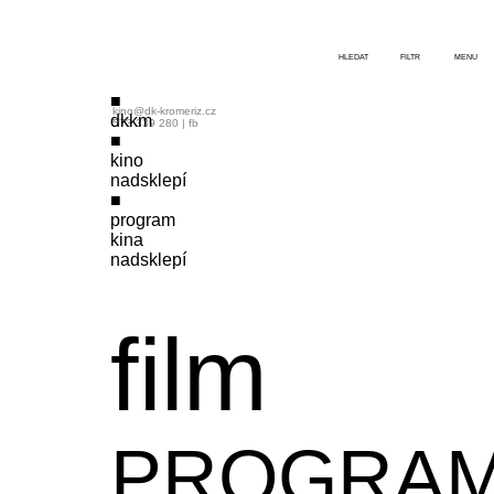
HLEDAT
FILTR
MENU
kino@dk-kromeriz.cz
dkkm
573 339 280
|
fb
kino
nadsklepí
program
kina
nadsklepí
film
PROGRA