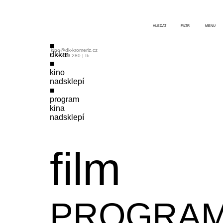
HLEDAT
FILTR
MENU
kino@dk-kromeriz.cz
dkkm
573 339 280
|
fb
kino
nadsklepí
program
kina
nadsklepí
film
PROGRA