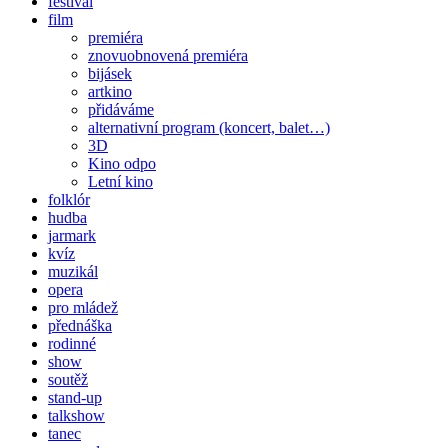
festival
film
premiéra
znovuobnovená premiéra
bijásek
artkino
přidáváme
alternativní program (koncert, balet…)
3D
Kino odpo
Letní kino
folklór
hudba
jarmark
kvíz
muzikál
opera
pro mládež
přednáška
rodinné
show
soutěž
stand-up
talkshow
tanec