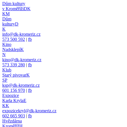
Dům kultury
v Kroměříži
DK
KM
Dům
kultury
D
K
info@dk-kromeriz.cz
573 500 592
|
fb
Kino
Nadsklepí
K
N
kino@dk-kromeriz.cz
573 339 280
|
fb
Klub
Starý pivovar
K
SP
ksp@dk-kromeriz.cz
601 156 970
|
fb
Expozice
Karla Kryla
E
KK
expozicekryl@dk-kromeriz.cz
602 665 903
|
fb
Hvězdárna
Kroměříž
H