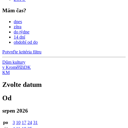
Mám čas?
dnes
zítra
do týdne
14 dní
období od do
Potvrďte kritéria filtru
Dům kultury
v Kroměříži
DK
KM
Zvolte datum
Od
srpen 2026
po
3
10
17
24
31