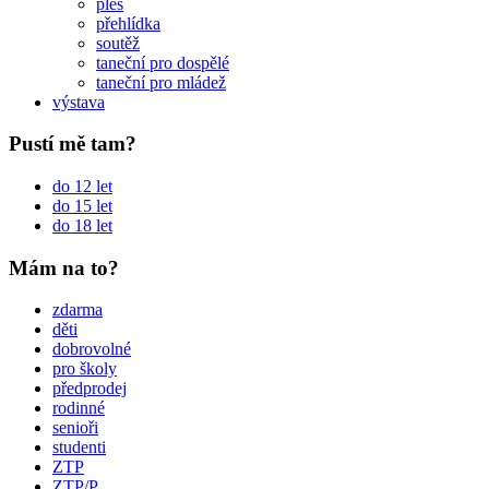
ples
přehlídka
soutěž
taneční pro dospělé
taneční pro mládež
výstava
Pustí mě tam?
do 12 let
do 15 let
do 18 let
Mám na to?
zdarma
děti
dobrovolné
pro školy
předprodej
rodinné
senioři
studenti
ZTP
ZTP/P