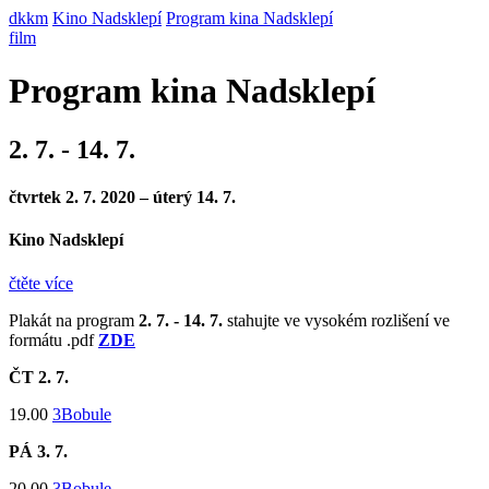
dkkm
Kino Nadsklepí
Program kina Nadsklepí
film
Program kina Nadsklepí
2. 7. - 14. 7.
čtvrtek 2. 7. 2020 – úterý 14. 7.
Kino Nadsklepí
čtěte více
Plakát na program
2. 7. - 14. 7.
stahujte ve vysokém rozlišení ve
formátu .pdf
ZDE
ČT 2
. 7.
19.00
3Bobule
PÁ 3
. 7.
20.00
3Bobule