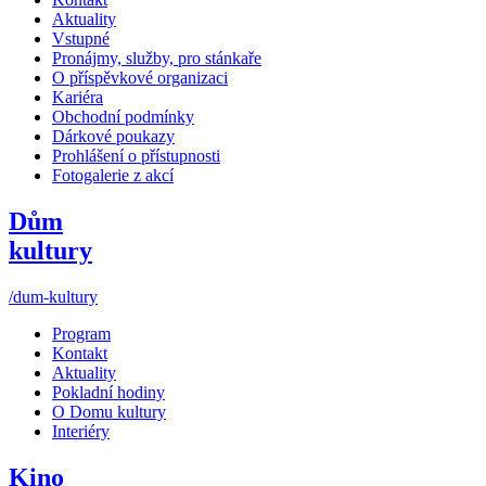
Aktuality
Vstupné
Pronájmy, služby, pro stánkaře
O příspěvkové organizaci
Kariéra
Obchodní podmínky
Dárkové poukazy
Prohlášení o přístupnosti
Fotogalerie z akcí
Dům
kultury
/dum-kultury
Program
Kontakt
Aktuality
Pokladní hodiny
O Domu kultury
Interiéry
Kino