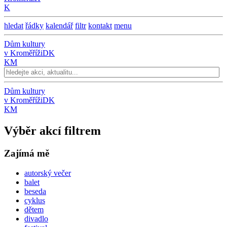
K
hledat
řádky
kalendář
filtr
kontakt
menu
Dům kultury
v Kroměříži
DK
KM
Dům kultury
v Kroměříži
DK
KM
Výběr akcí filtrem
Zajímá mě
autorský večer
balet
beseda
cyklus
dětem
divadlo