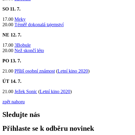
SO 11. 7.
17.00
Meky
20.00
Téměř dokonalá tajemství
NE 12
. 7.
17.00
3Bobule
20.00
Než skončí léto
PO 13
. 7.
21.00
Příliš osobní známost
(
Letní kino 2020
)
ÚT 14
. 7.
21.00
Ježek Sonic
(
Letní kino 2020
)
zpět nahoru
Sledujte nás
Přihlaste se k odběru novinek