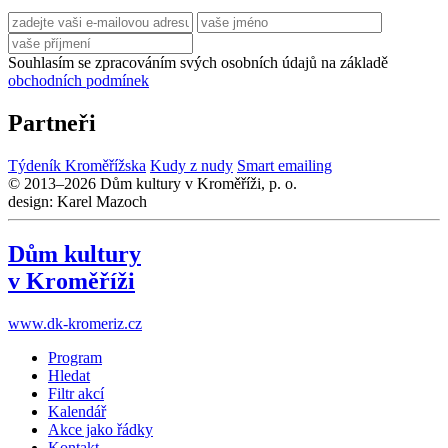
Souhlasím se zpracováním svých osobních údajů na základě
obchodních podmínek
Partneři
Týdeník Kroměřížska
Kudy z nudy
Smart emailing
© 2013–2026 Dům kultury v Kroměříži, p. o.
design: Karel Mazoch
Dům kultury
v Kroměříži
www.dk-kromeriz.cz
Program
Hledat
Filtr akcí
Kalendář
Akce jako řádky
Kontakt