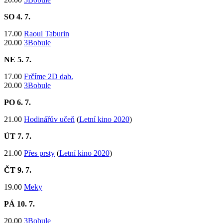
SO 4. 7.
17.00
Raoul Taburin
20.00
3Bobule
NE 5
. 7.
17.00
Frčíme 2D dab.
20.00
3Bobule
PO 6
. 7.
21.00
Hodinářův učeň
(
Letní kino 2020
)
ÚT 7
. 7.
21.00
Přes prsty
(
Letní kino 2020
)
ČT 9
. 7.
19.00
Meky
PÁ 10
. 7.
20.00
3Bobule