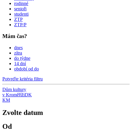
rodinné
senioři
studenti
ZTP
ZTP/P
Mám čas?
dnes
zítra
do týdne
14 dní
období od do
Potvrďte kritéria filtru
Dům kultury
v Kroměříži
DK
KM
Zvolte datum
Od