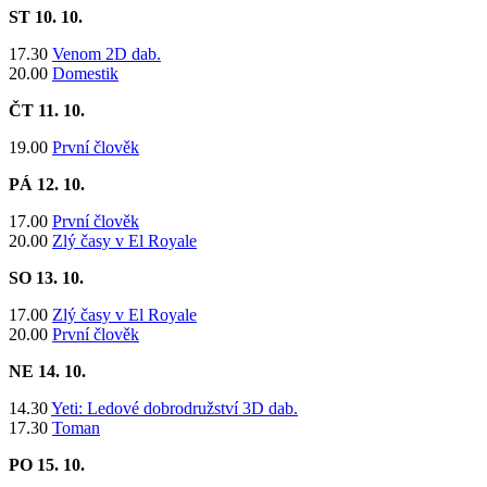
ST 10. 10.
17.30
Venom 2D dab.
20.00
Domestik
ČT 11. 10.
19.00
První člověk
PÁ 12. 10.
17.00
První člověk
​20.00
Zlý časy v El Royale
SO 13. 10.
​17.00
Zlý časy v El Royale
20.00
První člověk
NE 14. 10.
14.30
Yeti: Ledové dobrodružství 3D dab.
17.30
Toman
PO 15. 10.