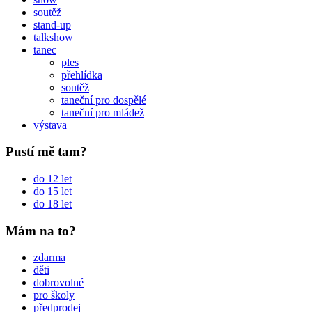
soutěž
stand-up
talkshow
tanec
ples
přehlídka
soutěž
taneční pro dospělé
taneční pro mládež
výstava
Pustí mě tam?
do 12 let
do 15 let
do 18 let
Mám na to?
zdarma
děti
dobrovolné
pro školy
předprodej