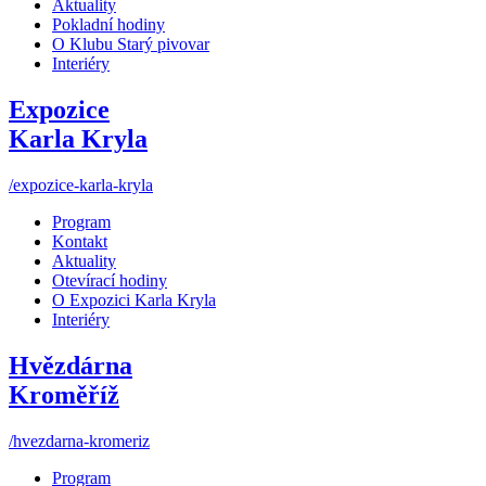
Aktuality
Pokladní hodiny
O Klubu Starý pivovar
Interiéry
Expozice
Karla Kryla
/expozice-karla-kryla
Program
Kontakt
Aktuality
Otevírací hodiny
O Expozici Karla Kryla
Interiéry
Hvězdárna
Kroměříž
/hvezdarna-kromeriz
Program