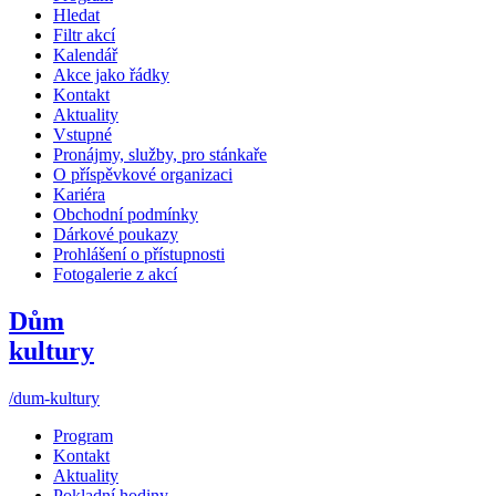
Hledat
Filtr akcí
Kalendář
Akce jako řádky
Kontakt
Aktuality
Vstupné
Pronájmy, služby, pro stánkaře
O příspěvkové organizaci
Kariéra
Obchodní podmínky
Dárkové poukazy
Prohlášení o přístupnosti
Fotogalerie z akcí
Dům
kultury
/dum-kultury
Program
Kontakt
Aktuality
Pokladní hodiny