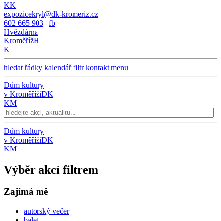
KK
expozicekryl@dk-kromeriz.cz
602 665 903
|
fb
Hvězdárna
Kroměříž
H
K
hledat
řádky
kalendář
filtr
kontakt
menu
Dům kultury
v Kroměříži
DK
KM
Dům kultury
v Kroměříži
DK
KM
Výběr akcí filtrem
Zajímá mě
autorský večer
balet