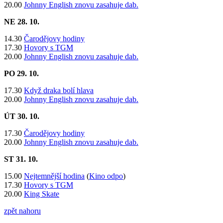
20.00
Johnny English znovu zasahuje dab.
NE 28. 10.
14.30
Čarodějovy hodiny
17.30
Hovory s TGM
20.00
Johnny English znovu zasahuje dab.
PO 29. 10.
​17.30
Když draka bolí hlava
20.00
Johnny English znovu zasahuje dab.
ÚT 30. 10.
17.30
Čarodějovy hodiny
20.00
Johnny English znovu zasahuje dab.
ST 31. 10.
15.00
Nejtemnější hodina
(
Kino odpo
)
17.30
Hovory s TGM
20.00
King Skate
zpět nahoru