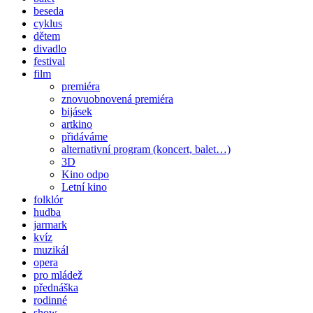
beseda
cyklus
dětem
divadlo
festival
film
premiéra
znovuobnovená premiéra
bijásek
artkino
přidáváme
alternativní program (koncert, balet…)
3D
Kino odpo
Letní kino
folklór
hudba
jarmark
kvíz
muzikál
opera
pro mládež
přednáška
rodinné
show