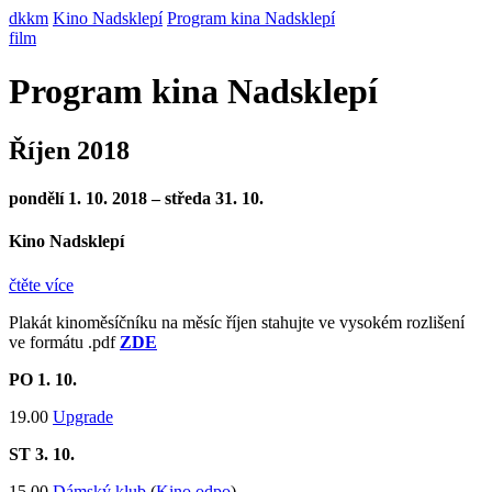
dkkm
Kino Nadsklepí
Program kina Nadsklepí
film
Program kina Nadsklepí
Říjen 2018
pondělí 1. 10. 2018 – středa 31. 10.
Kino Nadsklepí
čtěte více
Plakát kinoměsíčníku na měsíc říjen stahujte ve vysokém rozlišení
ve formátu .pdf
ZDE
PO 1. 10.
19.00
Upgrade
ST 3. 10.
15.00
Dámský klub
(
Kino odpo
)