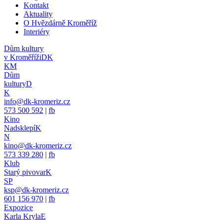
Kontakt
Aktuality
O Hvězdárně Kroměříž
Interiéry
Dům kultury
v Kroměříži
DK
KM
Dům
kultury
D
K
info@dk-kromeriz.cz
573 500 592
|
fb
Kino
Nadsklepí
K
N
kino@dk-kromeriz.cz
573 339 280
|
fb
Klub
Starý pivovar
K
SP
ksp@dk-kromeriz.cz
601 156 970
|
fb
Expozice
Karla Kryla
E