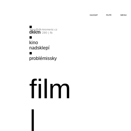
HLEDAT
FILTR
MENU
kino@dk-kromeriz.cz
dkkm
573 339 280
|
fb
kino
nadsklepí
problémissky
film
|