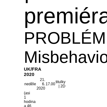
premiér
PROBLÉM
Misbehavio
UK/FRA
2020
21.
titulky
neděle
6.
17.00
| 2D
2020
(asi
1
hodina
a 46