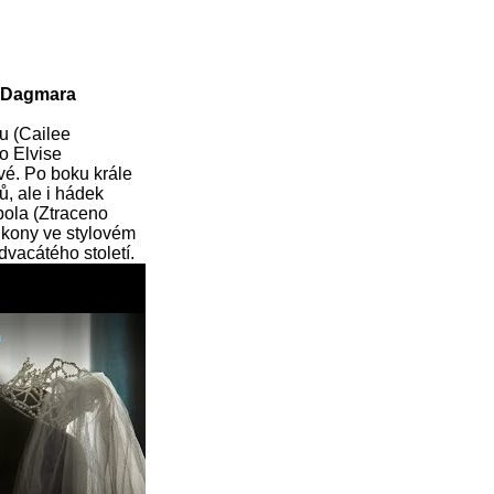
, Dagmara
eu (Cailee
o Elvise
vé. Po boku krále
ků, ale i hádek
pola (Ztraceno
ikony ve stylovém
dvacátého století.