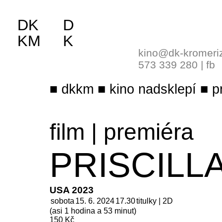
DK
D
KM
K
kino@dk-kromeri
573 339 280
|
fb
dkkm
kino nadsklepí
p
film
|
premiéra
PRISCILL
USA 2023
sobota
15. 6. 2024
17.30
titulky | 2D
(asi 1 hodina a 53 minut)
150 Kč