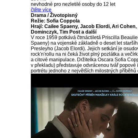
nevhodné pro nezletilé osoby do 12 let
čtěte více
Drama / Životopisný
Režie: Sofia Coppola
Hrají: Cailee Spaeny, Jacob Elordi, Ari Cohen
Dominczyk, Tim Post a další
V roce 1959 potkává čtrnáctiletá Priscilla Beauli
Spaeny) na vojenské základně o deset let staršíh
Presleyho (Jacob Elordi). Jejich setkání je osudo
rock'n'rollu na ni čeká život plný pozlátka a večír
a citové manipulace. Držitelka Oscara Sofia Cop
v překladu) představuje odvrácenou tvář popové 
portrétu jednoho z největších milostných příběhů 