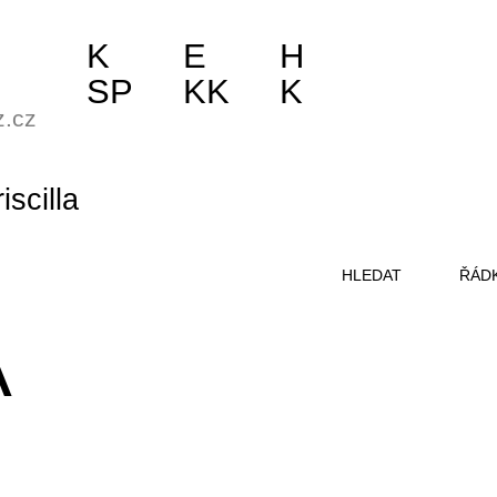
K
E
H
SP
KK
K
z.cz
riscilla
HLEDAT
ŘÁD
A