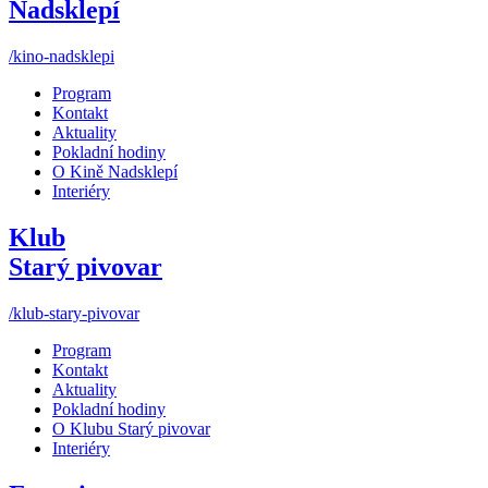
Nadsklepí
/kino-nadsklepi
Program
Kontakt
Aktuality
Pokladní hodiny
O Kině Nadsklepí
Interiéry
Klub
Starý pivovar
/klub-stary-pivovar
Program
Kontakt
Aktuality
Pokladní hodiny
O Klubu Starý pivovar
Interiéry