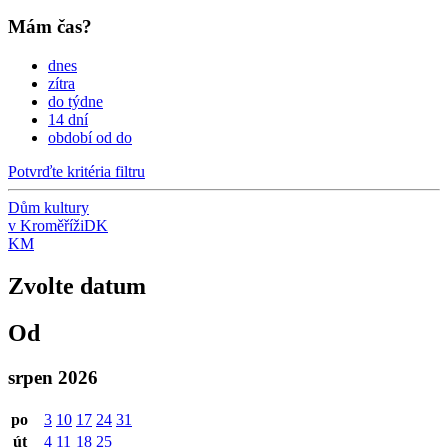
Mám čas?
dnes
zítra
do týdne
14 dní
období od do
Potvrďte kritéria filtru
Dům kultury
v Kroměříži
DK
KM
Zvolte datum
Od
srpen 2026
po
3
10
17
24
31
út
4
11
18
25