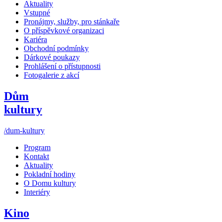
Aktuality
Vstupné
Pronájmy, služby, pro stánkaře
O příspěvkové organizaci
Kariéra
Obchodní podmínky
Dárkové poukazy
Prohlášení o přístupnosti
Fotogalerie z akcí
Dům
kultury
/dum-kultury
Program
Kontakt
Aktuality
Pokladní hodiny
O Domu kultury
Interiéry
Kino