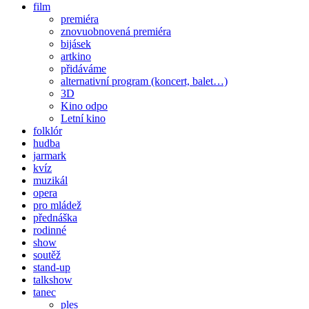
film
premiéra
znovuobnovená premiéra
bijásek
artkino
přidáváme
alternativní program (koncert, balet…)
3D
Kino odpo
Letní kino
folklór
hudba
jarmark
kvíz
muzikál
opera
pro mládež
přednáška
rodinné
show
soutěž
stand-up
talkshow
tanec
ples