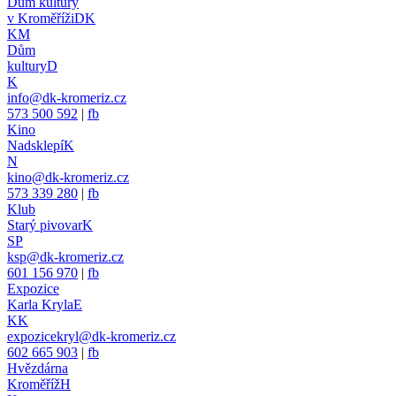
Dům kultury
v Kroměříži
DK
KM
Dům
kultury
D
K
info@dk-kromeriz.cz
573 500 592
|
fb
Kino
Nadsklepí
K
N
kino@dk-kromeriz.cz
573 339 280
|
fb
Klub
Starý pivovar
K
SP
ksp@dk-kromeriz.cz
601 156 970
|
fb
Expozice
Karla Kryla
E
KK
expozicekryl@dk-kromeriz.cz
602 665 903
|
fb
Hvězdárna
Kroměříž
H