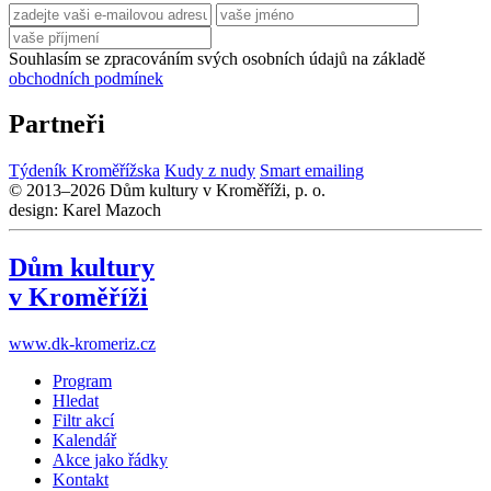
Souhlasím se zpracováním svých osobních údajů na základě
obchodních podmínek
Partneři
Týdeník Kroměřížska
Kudy z nudy
Smart emailing
© 2013–2026 Dům kultury v Kroměříži, p. o.
design: Karel Mazoch
Dům kultury
v Kroměříži
www.dk-kromeriz.cz
Program
Hledat
Filtr akcí
Kalendář
Akce jako řádky
Kontakt