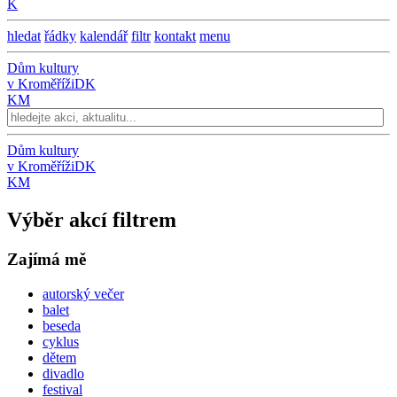
K
hledat
řádky
kalendář
filtr
kontakt
menu
Dům kultury
v Kroměříži
DK
KM
Dům kultury
v Kroměříži
DK
KM
Výběr akcí filtrem
Zajímá mě
autorský večer
balet
beseda
cyklus
dětem
divadlo
festival