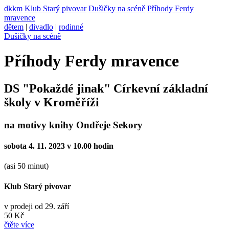
dkkm
Klub Starý pivovar
Dušičky na scéně
Příhody Ferdy
mravence
dětem
|
divadlo
|
rodinné
Dušičky na scéně
Příhody Ferdy mravence
DS "Pokaždé jinak" Církevní základní
školy v Kroměříži
na motivy knihy Ondřeje Sekory
sobota 4. 11. 2023 v 10.00 hodin
(asi 50 minut)
Klub Starý pivovar
v prodeji od 29. září
50 Kč
čtěte více