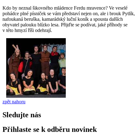
Kdo by neznal šikovného mládence Ferdu mravence? Ve veselé
pohádce plné písniček se vám představí nejen on, ale i brouk Pytlík,
nafoukaná beruška, kamarádský luční koník a spousta dalších
obyvatel palouku blízko lesa. Přijďte se podívat, jaké příhody se
v této hmyzí říši odehrají.
zpět nahoru
Sledujte nás
Přihlaste se k odběru novinek