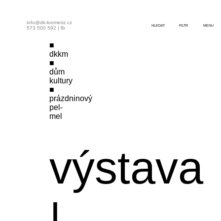
info@dk-kromeriz.cz
HLEDAT
FILTR
MENU
573 500 592
|
fb
dkkm
dům
kultury
prázdninový
pel-
mel
výstava
|