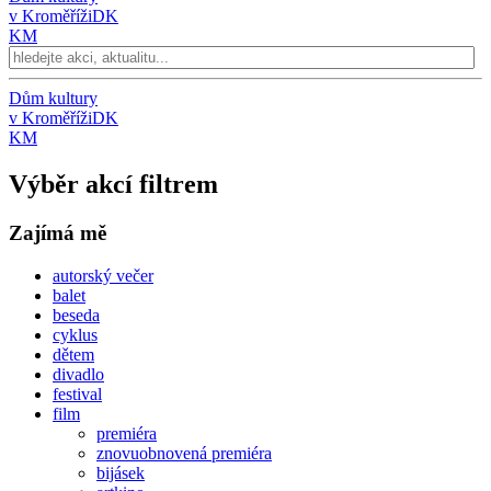
v Kroměříži
DK
KM
Dům kultury
v Kroměříži
DK
KM
Výběr akcí filtrem
Zajímá mě
autorský večer
balet
beseda
cyklus
dětem
divadlo
festival
film
premiéra
znovuobnovená premiéra
bijásek