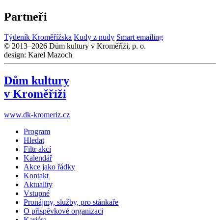
Partneři
Týdeník Kroměřížska
Kudy z nudy
Smart emailing
© 2013–2026 Dům kultury v Kroměříži, p. o.
design: Karel Mazoch
Dům kultury
v Kroměříži
www.dk-kromeriz.cz
Program
Hledat
Filtr akcí
Kalendář
Akce jako řádky
Kontakt
Aktuality
Vstupné
Pronájmy, služby, pro stánkaře
O příspěvkové organizaci
Kariéra