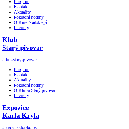
Program
Kontakt
Aktuality
Pokladní hodiny
O Kině Nadsklepí
Interiéry
Klub
Starý pivovar
/klub-stary-pivovar
Program
Kontakt
Aktuality
Pokladní hodiny
O Klubu Starý pivovar
Interiéry
Expozice
Karla Kryla
/expozice-karla-kryla