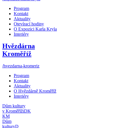
Program
Kontakt
Aktuality
Otevírací hodiny
O Expozici Karla Kryla
Interiéry
Hvězdárna
Kroměříž
/hvezdarna-kromeriz
Program
Kontakt
Aktuality
O Hvězdárně Kroměříž
Interiéry
Dům kultury
v Kroměříži
DK
KM
Dům
kultury
D