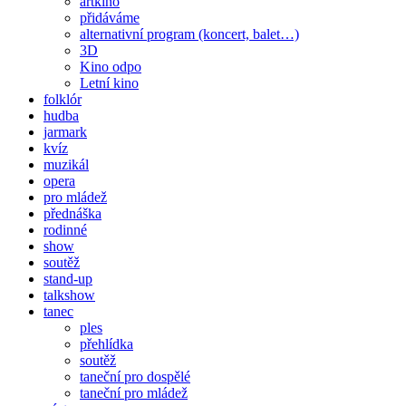
artkino
přidáváme
alternativní program (koncert, balet…)
3D
Kino odpo
Letní kino
folklór
hudba
jarmark
kvíz
muzikál
opera
pro mládež
přednáška
rodinné
show
soutěž
stand-up
talkshow
tanec
ples
přehlídka
soutěž
taneční pro dospělé
taneční pro mládež