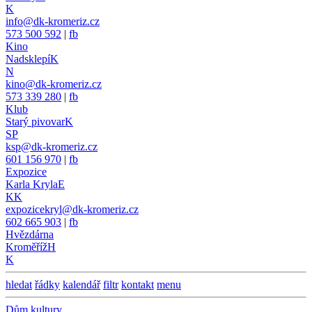
K
info@dk-kromeriz.cz
573 500 592
|
fb
Kino
Nadsklepí
K
N
kino@dk-kromeriz.cz
573 339 280
|
fb
Klub
Starý pivovar
K
SP
ksp@dk-kromeriz.cz
601 156 970
|
fb
Expozice
Karla Kryla
E
KK
expozicekryl@dk-kromeriz.cz
602 665 903
|
fb
Hvězdárna
Kroměříž
H
K
hledat
řádky
kalendář
filtr
kontakt
menu
Dům kultury