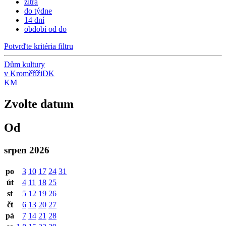
zítra
do týdne
14 dní
období od do
Potvrďte kritéria filtru
Dům kultury
v Kroměříži
DK
KM
Zvolte datum
Od
srpen 2026
po
3
10
17
24
31
út
4
11
18
25
st
5
12
19
26
čt
6
13
20
27
pá
7
14
21
28