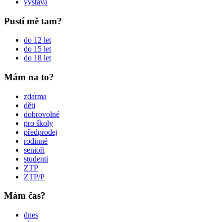
výstava
Pustí mě tam?
do 12 let
do 15 let
do 18 let
Mám na to?
zdarma
děti
dobrovolné
pro školy
předprodej
rodinné
senioři
studenti
ZTP
ZTP/P
Mám čas?
dnes