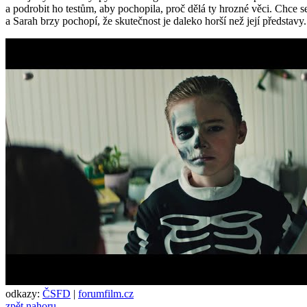
a podrobit ho testům, aby pochopila, proč dělá ty hrozné věci. Chce
a Sarah brzy pochopí, že skutečnost je daleko horší než její představy.
odkazy:
ČSFD
|
forumfilm.cz
zpět nahoru