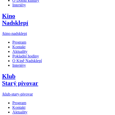
O Domu kultury
Interiéry
Kino
Nadsklepí
/kino-nadsklepi
Program
Kontakt
Aktuality
Pokladní hodiny
O Kině Nadsklepí
Interiéry
Klub
Starý pivovar
/klub-stary-pivovar
Program
Kontakt
Aktuality