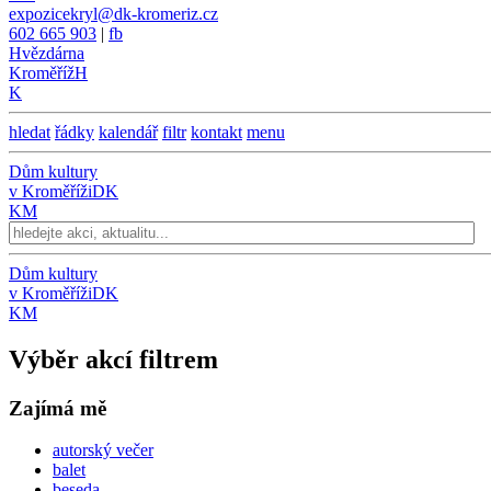
expozicekryl@dk-kromeriz.cz
602 665 903
|
fb
Hvězdárna
Kroměříž
H
K
hledat
řádky
kalendář
filtr
kontakt
menu
Dům kultury
v Kroměříži
DK
KM
Dům kultury
v Kroměříži
DK
KM
Výběr akcí filtrem
Zajímá mě
autorský večer
balet
beseda