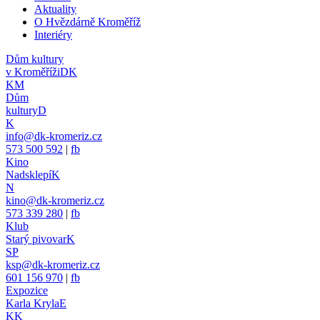
Aktuality
O Hvězdárně Kroměříž
Interiéry
Dům kultury
v Kroměříži
DK
KM
Dům
kultury
D
K
info@dk-kromeriz.cz
573 500 592
|
fb
Kino
Nadsklepí
K
N
kino@dk-kromeriz.cz
573 339 280
|
fb
Klub
Starý pivovar
K
SP
ksp@dk-kromeriz.cz
601 156 970
|
fb
Expozice
Karla Kryla
E
KK