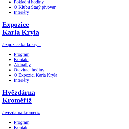
Pokladní hodiny
O Klubu Starý pivovar
Interiéry
Expozice
Karla Kryla
/expozice-karla-kryla
Program
Kontakt
Aktuality
Otevírací hodiny
O Expozici Karla Kryla
Interiéry
Hvězdárna
Kroměříž
/hvezdarna-kromeriz
Program
Kontakt