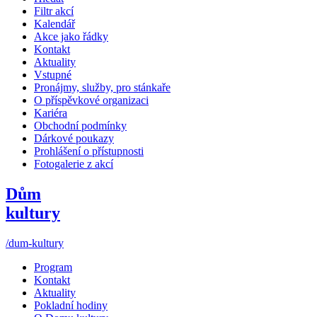
Filtr akcí
Kalendář
Akce jako řádky
Kontakt
Aktuality
Vstupné
Pronájmy, služby, pro stánkaře
O příspěvkové organizaci
Kariéra
Obchodní podmínky
Dárkové poukazy
Prohlášení o přístupnosti
Fotogalerie z akcí
Dům
kultury
/dum-kultury
Program
Kontakt
Aktuality
Pokladní hodiny