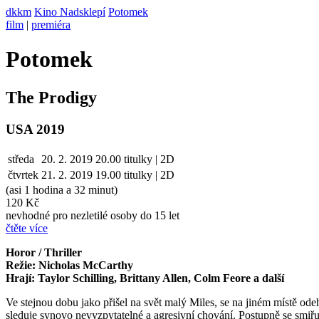
dkkm
Kino Nadsklepí
Potomek
film
|
premiéra
Potomek
The Prodigy
USA 2019
středa
20. 2. 2019
20.00
titulky | 2D
čtvrtek
21. 2.
2019
19.00
titulky | 2D
(asi 1 hodina a 32 minut)
120 Kč
nevhodné pro nezletilé osoby do 15 let
čtěte více
Horor / Thriller
Režie: Nicholas McCarthy
Hrají: Taylor Schilling, Brittany Allen, Colm Feore a další
Ve stejnou dobu jako přišel na svět malý Miles, se na jiném místě od
sleduje synovo nevyzpytatelné a agresivní chování. Postupně se smiřuj