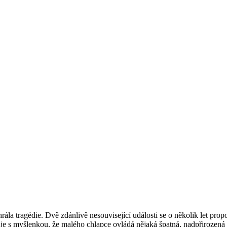
ehrála tragédie. Dvě zdánlivě nesouvisející události se o několik let
e s myšlenkou, že malého chlapce ovládá nějaká špatná, nadpřirozená síla