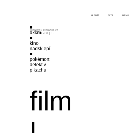
HLEDAT
FILTR
MENU
kino@dk-kromeriz.cz
dkkm
573 339 280
|
fb
kino
nadsklepí
pokémon:
detektiv
pikachu
film
|