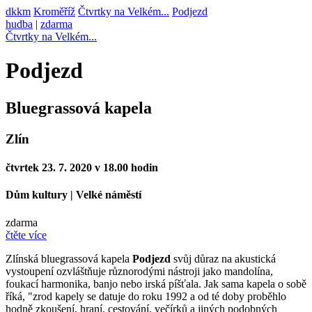
dkkm
Kroměříž
Čtvrtky na Velkém...
Podjezd
hudba
|
zdarma
Čtvrtky na Velkém...
Podjezd
Bluegrassová kapela
Zlín
čtvrtek 23. 7. 2020 v 18.00 hodin
Dům kultury
|
Velké náměstí
zdarma
čtěte více
Zlínská bluegrassová kapela
Podjezd
svůj důraz na akustická
vystoupení ozvláštňuje různorodými nástroji jako mandolína,
foukací harmonika, banjo nebo irská píšťala. Jak sama kapela o sobě
říká, "zrod kapely se datuje do roku 1992 a od té doby proběhlo
hodně zkoušení, hraní, cestování, večírků a jiných podobných