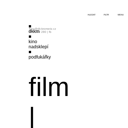
HLEDAT
FILTR
MENU
kino@dk-kromeriz.cz
dkkm
573 339 280
|
fb
kino
nadsklepí
podfukářky
film
|