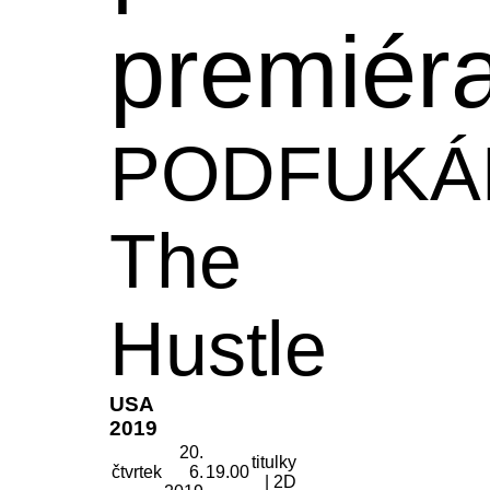
premiér
PODFUKÁ
The
Hustle
USA
2019
20.
titulky
čtvrtek
6.
19.00
| 2D