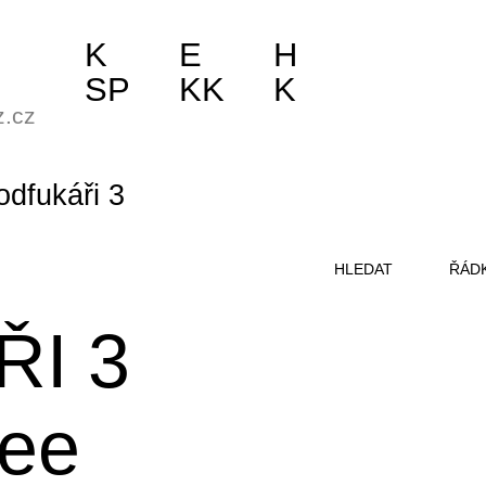
K
E
H
SP
KK
K
z.cz
odfukáři 3
HLEDAT
ŘÁD
I 3
ee