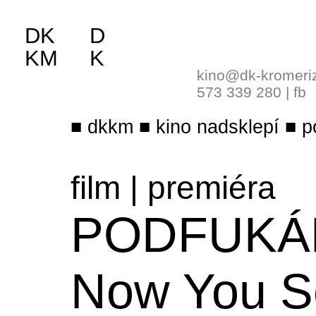
DK
D
KM
K
kino@dk-kromeri
573 339 280
|
fb
dkkm
kino nadsklepí
p
film
|
premiéra
PODFUKÁŘ
Now You S