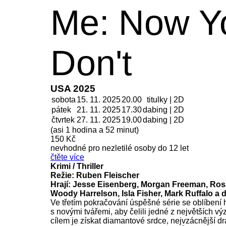
Me: Now Y
Don't
USA 2025
sobota
15. 11. 2025
20.00
titulky | 2D
pátek
21. 11.
2025
17.30
dabing | 2D
čtvrtek
27. 11.
2025
19.00
dabing | 2D
(asi 1 hodina a 52 minut)
150 Kč
nevhodné pro nezletilé osoby do 12 let
čtěte více
Krimi / Thriller
Režie: Ruben Fleischer
Hrají: Jesse Eisenberg, Morgan Freeman, Ro
Woody Harrelson, Isla Fisher, Mark Ruffalo a d
Ve třetím pokračování úspěšné série se oblíbení 
s novými tvářemi, aby čelili jedné z největších výz
cílem je získat diamantové srdce, nejvzácnější dr