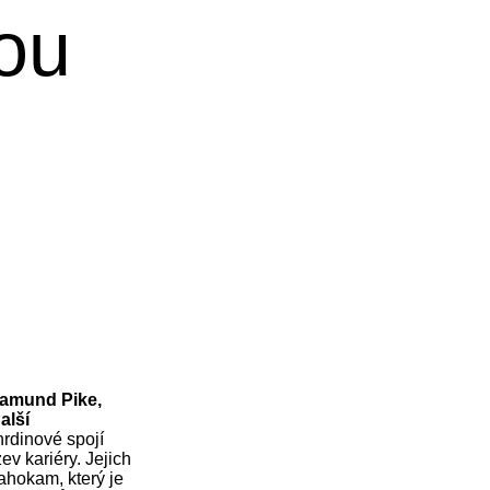
ou
samund Pike,
alší
hrdinové spojí
ev kariéry. Jejich
ahokam, který je