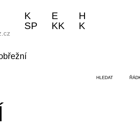
K
E
H
SP
KK
K
z.cz
obřežní
HLEDAT
ŘÁD
Í