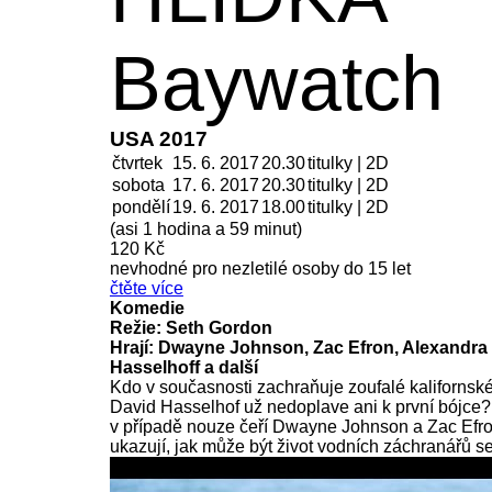
Baywatch
USA 2017
čtvrtek
15. 6. 2017
20.30
titulky | 2D
sobota
17. 6.
2017
20.30
titulky | 2D
pondělí
19. 6.
2017
18.00
titulky | 2D
(asi 1 hodina a 59 minut)
120 Kč
nevhodné pro nezletilé osoby do 15 let
čtěte více
Komedie
Režie: Seth Gordon
Hrají: Dwayne Johnson, Zac Efron, Alexandra
Hasselhoff a další
Kdo v současnosti zachraňuje zoufalé kalifornsk
David Hasselhof už nedoplave ani k první bójce
v případě nouze čeří Dwayne Johnson a Zac Efron
ukazují, jak může být život vodních záchranářů se