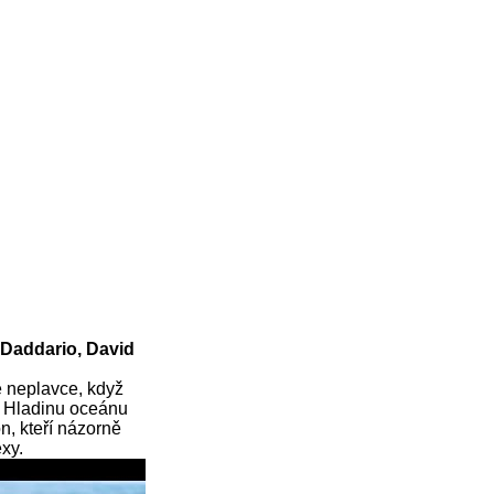
 Daddario, David
é neplavce, když
? Hladinu oceánu
, kteří názorně
xy.