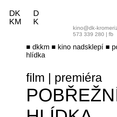
DK
D
KM
K
kino@dk-kromeri
573 339 280
|
fb
dkkm
kino nadsklepí
p
hlídka
film
|
premiéra
POBŘEŽN
HLÍDKA