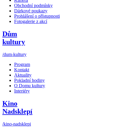
Kariéra
Obchodní podmínky
Dárkové poukazy
Prohlášení o přístupnosti
Fotogalerie z akcí
Dům
kultury
/dum-kultury
Program
Kontakt
Aktuality
Pokladní hodiny
O Domu kultury
Interiéry
Kino
Nadsklepí
/kino-nadsklepi