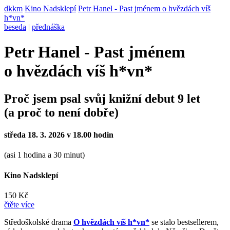
dkkm
Kino Nadsklepí
Petr Hanel - Past jménem o hvězdách víš
h*vn*
beseda
|
přednáška
Petr Hanel - Past jménem
o hvězdách víš h*vn*
Proč jsem psal svůj knižní debut 9 let
(a proč to není dobře)
středa 18. 3. 2026 v 18.00 hodin
(asi 1 hodina a 30 minut)
Kino Nadsklepí
150 Kč
čtěte více
Středoškolské drama
O hvězdách víš h*vn*
se stalo bestsellerem,