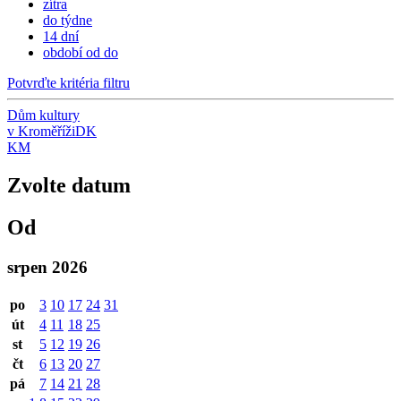
zítra
do týdne
14 dní
období od do
Potvrďte kritéria filtru
Dům kultury
v Kroměříži
DK
KM
Zvolte datum
Od
srpen 2026
po
3
10
17
24
31
út
4
11
18
25
st
5
12
19
26
čt
6
13
20
27
pá
7
14
21
28