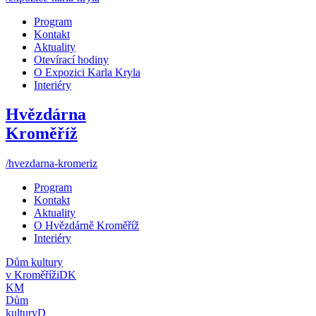
Program
Kontakt
Aktuality
Otevírací hodiny
O Expozici Karla Kryla
Interiéry
Hvězdárna
Kroměříž
/hvezdarna-kromeriz
Program
Kontakt
Aktuality
O Hvězdárně Kroměříž
Interiéry
Dům kultury
v Kroměříži
DK
KM
Dům
kultury
D