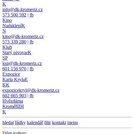
K
info@dk-kromeriz.cz
573 500 592
|
fb
Kino
Nadsklepí
K
N
kino@dk-kromeriz.cz
573 339 280
|
fb
Klub
Starý pivovar
K
SP
ksp@dk-kromeriz.cz
601 156 970
|
fb
Expozice
Karla Kryla
E
KK
expozicekryl@dk-kromeriz.cz
602 665 903
|
fb
Hvězdárna
Kroměříž
H
K
hledat
řádky
kalendář
filtr
kontakt
menu
Dům kultury