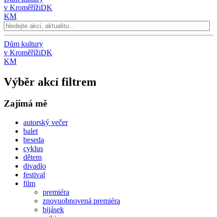
v Kroměříži
DK
KM
Dům kultury
v Kroměříži
DK
KM
Výběr akcí filtrem
Zajímá mě
autorský večer
balet
beseda
cyklus
dětem
divadlo
festival
film
premiéra
znovuobnovená premiéra
bijásek