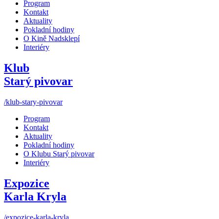
Program
Kontakt
Aktuality
Pokladní hodiny
O Kině Nadsklepí
Interiéry
Klub
Starý pivovar
/klub-stary-pivovar
Program
Kontakt
Aktuality
Pokladní hodiny
O Klubu Starý pivovar
Interiéry
Expozice
Karla Kryla
/expozice-karla-kryla