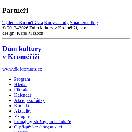
Partneři
Týdeník Kroměřížska
Kudy z nudy
Smart emailing
© 2013–2026 Dům kultury v Kroměříži, p. o.
design: Karel Mazoch
Dům kultury
v Kroměříži
www.dk-kromeriz.cz
Program
Hledat
Filtr akcí
Kalendář
Akce jako řádky
Kontakt
Aktuality
Vstupné
Pronájmy, služby, pro stánkaře
O příspěvkové organizaci