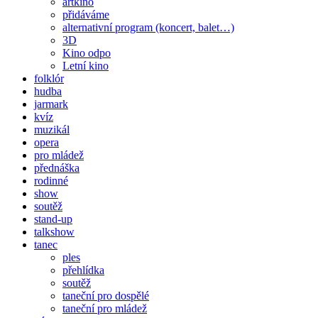
artkino
přidáváme
alternativní program (koncert, balet…)
3D
Kino odpo
Letní kino
folklór
hudba
jarmark
kvíz
muzikál
opera
pro mládež
přednáška
rodinné
show
soutěž
stand-up
talkshow
tanec
ples
přehlídka
soutěž
taneční pro dospělé
taneční pro mládež