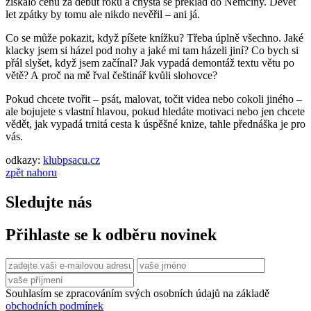
získalo cenu za debut roku a chystá se překlad do Němčiny. Devět
let zpátky by tomu ale nikdo nevěřil – ani já.
Co se může pokazit, když píšete knížku? Třeba úplně všechno. Jaké
klacky jsem si házel pod nohy a jaké mi tam házeli jiní? Co bych si
přál slyšet, když jsem začínal? Jak vypadá demontáž textu větu po
větě? A proč na mě řval češtinář kvůli slohovce?
Pokud chcete tvořit – psát, malovat, točit videa nebo cokoli jiného –
ale bojujete s vlastní hlavou, pokud hledáte motivaci nebo jen chcete
vědět, jak vypadá trnitá cesta k úspěšné knize, tahle přednáška je pro
vás.
odkazy:
klubpsacu.cz
zpět nahoru
Sledujte nás
Přihlaste se k odběru novinek
Souhlasím se zpracováním svých osobních údajů na základě
obchodních podmínek