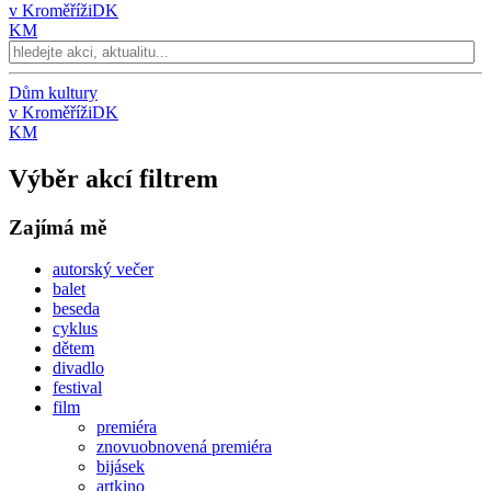
v Kroměříži
DK
KM
Dům kultury
v Kroměříži
DK
KM
Výběr akcí filtrem
Zajímá mě
autorský večer
balet
beseda
cyklus
dětem
divadlo
festival
film
premiéra
znovuobnovená premiéra
bijásek
artkino