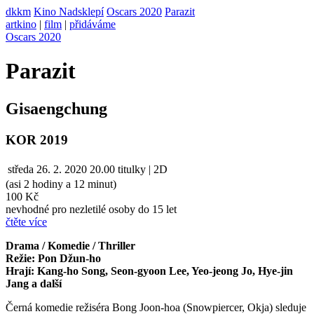
dkkm
Kino Nadsklepí
Oscars 2020
Parazit
artkino
|
film
|
přidáváme
Oscars 2020
Parazit
Gisaengchung
KOR 2019
středa
26. 2. 2020
20.00
titulky | 2D
(asi 2 hodiny a 12 minut)
100 Kč
nevhodné pro nezletilé osoby do 15 let
čtěte více
Drama / Komedie / Thriller
Režie: Pon Džun-ho
Hrají: Kang-ho Song, Seon-gyoon Lee, Yeo-jeong Jo, Hye-jin
Jang a další
Černá komedie režiséra Bong Joon-hoa (Snowpiercer, Okja) sleduje