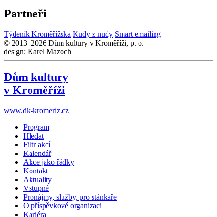
Partneři
Týdeník Kroměřížska
Kudy z nudy
Smart emailing
© 2013–2026 Dům kultury v Kroměříži, p. o.
design: Karel Mazoch
Dům kultury
v Kroměříži
www.dk-kromeriz.cz
Program
Hledat
Filtr akcí
Kalendář
Akce jako řádky
Kontakt
Aktuality
Vstupné
Pronájmy, služby, pro stánkaře
O příspěvkové organizaci
Kariéra