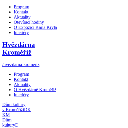
Program
Kontakt
Aktuality
Otevírací hodiny
O Expozici Karla Kryla
Interiéry
Hvězdárna
Kroměříž
/hvezdarna-kromeriz
Program
Kontakt
Aktuality
O Hvězdárně Kroměříž
Interiéry
Dům kultury
v Kroměříži
DK
KM
Dům
kultury
D