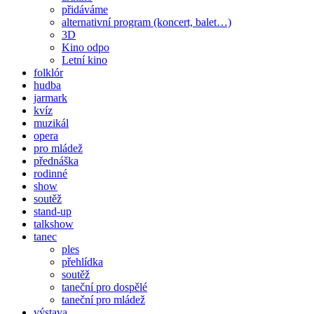
přidáváme
alternativní program (koncert, balet…)
3D
Kino odpo
Letní kino
folklór
hudba
jarmark
kvíz
muzikál
opera
pro mládež
přednáška
rodinné
show
soutěž
stand-up
talkshow
tanec
ples
přehlídka
soutěž
taneční pro dospělé
taneční pro mládež
výstava