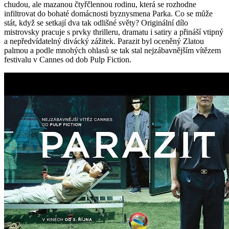
chudou, ale mazanou čtyřčlennou rodinu, která se rozhodne
infiltrovat do bohaté domácnosti byznysmena Parka. Co se může
stát, když se setkají dva tak odlišné světy? Originální dílo
mistrovsky pracuje s prvky thrilleru, dramatu i satiry a přináší vtipný
a nepředvídatelný divácký zážitek. Parazit byl oceněný Zlatou
palmou a podle mnohých ohlasů se tak stal nejzábavnějším vítězem
festivalu v Cannes od dob Pulp Fiction.