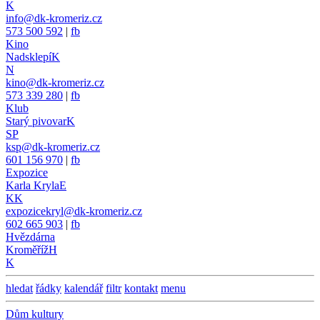
K
info@dk-kromeriz.cz
573 500 592
|
fb
Kino
Nadsklepí
K
N
kino@dk-kromeriz.cz
573 339 280
|
fb
Klub
Starý pivovar
K
SP
ksp@dk-kromeriz.cz
601 156 970
|
fb
Expozice
Karla Kryla
E
KK
expozicekryl@dk-kromeriz.cz
602 665 903
|
fb
Hvězdárna
Kroměříž
H
K
hledat
řádky
kalendář
filtr
kontakt
menu
Dům kultury