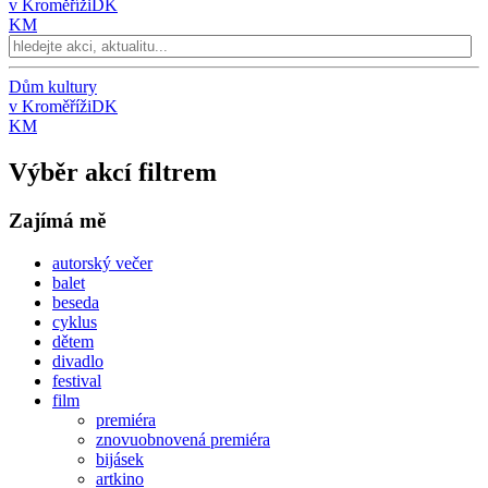
v Kroměříži
DK
KM
Dům kultury
v Kroměříži
DK
KM
Výběr akcí filtrem
Zajímá mě
autorský večer
balet
beseda
cyklus
dětem
divadlo
festival
film
premiéra
znovuobnovená premiéra
bijásek
artkino