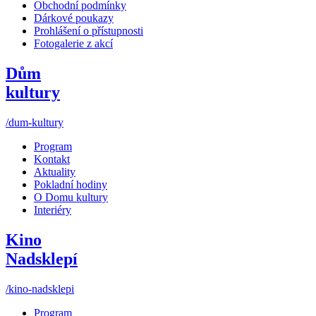
Obchodní podmínky
Dárkové poukazy
Prohlášení o přístupnosti
Fotogalerie z akcí
Dům
kultury
/dum-kultury
Program
Kontakt
Aktuality
Pokladní hodiny
O Domu kultury
Interiéry
Kino
Nadsklepí
/kino-nadsklepi
Program