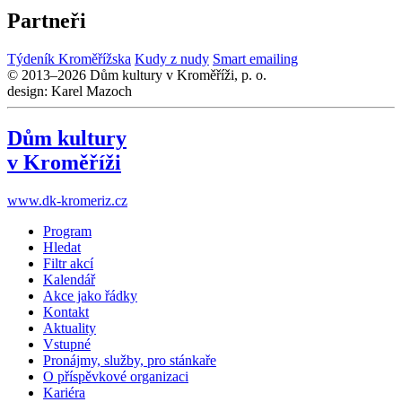
Partneři
Týdeník Kroměřížska
Kudy z nudy
Smart emailing
© 2013–2026 Dům kultury v Kroměříži, p. o.
design: Karel Mazoch
Dům kultury
v Kroměříži
www.dk-kromeriz.cz
Program
Hledat
Filtr akcí
Kalendář
Akce jako řádky
Kontakt
Aktuality
Vstupné
Pronájmy, služby, pro stánkaře
O příspěvkové organizaci
Kariéra