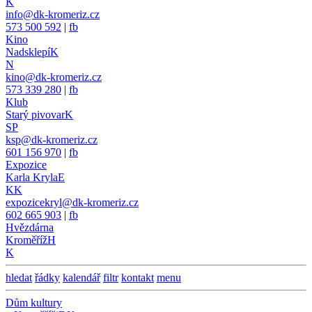
K
info@dk-kromeriz.cz
573 500 592
|
fb
Kino
Nadsklepí
K
N
kino@dk-kromeriz.cz
573 339 280
|
fb
Klub
Starý pivovar
K
SP
ksp@dk-kromeriz.cz
601 156 970
|
fb
Expozice
Karla Kryla
E
KK
expozicekryl@dk-kromeriz.cz
602 665 903
|
fb
Hvězdárna
Kroměříž
H
K
hledat
řádky
kalendář
filtr
kontakt
menu
Dům kultury