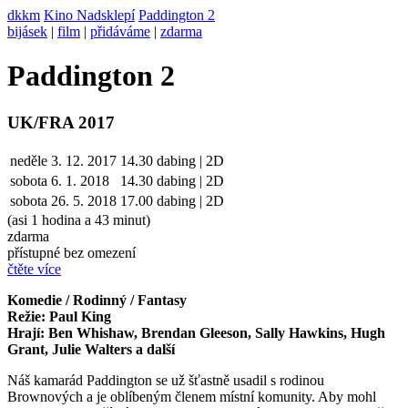
dkkm
Kino Nadsklepí
Paddington 2
bijásek
|
film
|
přidáváme
|
zdarma
Paddington 2
UK/FRA 2017
neděle
3. 12. 2017
14.30
dabing | 2D
sobota
6. 1. 2018
14.30
dabing | 2D
sobota
26. 5.
2018
17.00
dabing | 2D
(asi 1 hodina a 43 minut)
zdarma
přístupné bez omezení
čtěte více
Komedie / Rodinný / Fantasy
Režie: Paul King
Hrají: Ben Whishaw, Brendan Gleeson, Sally Hawkins, Hugh
Grant, Julie Walters a další
Náš kamarád Paddington se už šťastně usadil s rodinou
Brownových a je oblíbeným členem místní komunity. Aby mohl