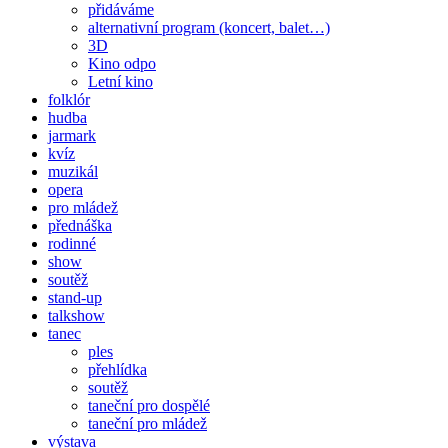
přidáváme
alternativní program (koncert, balet…)
3D
Kino odpo
Letní kino
folklór
hudba
jarmark
kvíz
muzikál
opera
pro mládež
přednáška
rodinné
show
soutěž
stand-up
talkshow
tanec
ples
přehlídka
soutěž
taneční pro dospělé
taneční pro mládež
výstava