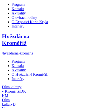
Program
Kontakt
Aktuality
Otevírací hodiny
O Expozici Karla Kryla
Interiéry
Hvězdárna
Kroměříž
/hvezdarna-kromeriz
Program
Kontakt
Aktuality
O Hvězdárně Kroměříž
Interiéry
Dům kultury
v Kroměříži
DK
KM
Dům
kultury
D