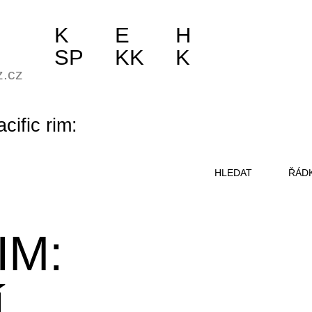
K
E
H
SP
KK
K
z.cz
acific rim:
HLEDAT
ŘÁD
IM:
Í