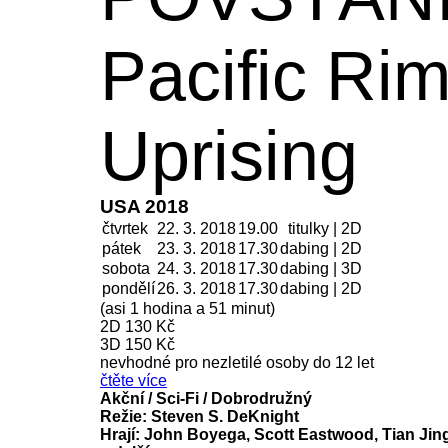
Pacific Rim
Uprising
USA 2018
čtvrtek
22. 3. 2018
19.00
titulky | 2D
pátek
23. 3.
2018
17.30
dabing | 2D
sobota
24. 3.
2018
17.30
dabing | 3D
pondělí
26. 3.
2018
17.30
dabing | 2D
(asi 1 hodina a 51 minut)
2D
130 Kč
3D 150 Kč
nevhodné pro nezletilé osoby do 12 let
čtěte více
Akční / Sci-Fi / Dobrodružný
Režie: Steven S. DeKnight
Hrají: John Boyega, Scott Eastwood, Tian Jin