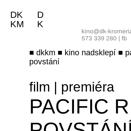
DK
D
KM
K
kino@dk-kromeri
573 339 280
|
fb
dkkm
kino nadsklepí
p
povstání
film
|
premiéra
PACIFIC R
POVSTÁN