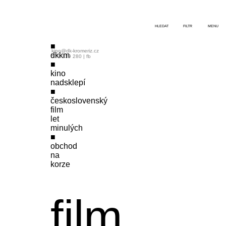
HLEDAT
FILTR
MENU
kino@dk-kromeriz.cz
dkkm
573 339 280
|
fb
kino
nadsklepí
československý
film
let
minulých
obchod
na
korze
film