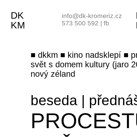
DK
info@dk-kromeriz.cz
573 500 592
|
fb
KM
dkkm
kino nadsklepí
p
svět s domem kultury (jaro 
nový zéland
beseda
|
předná
PROCEST