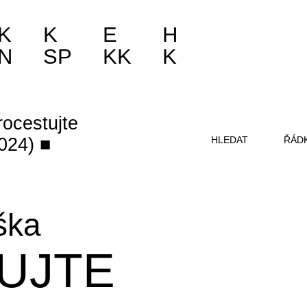
K
K
E
H
N
SP
KK
K
rocestujte
2024)
HLEDAT
ŘÁD
ška
UJTE