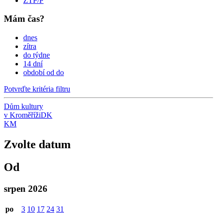
ZTP/P
Mám čas?
dnes
zítra
do týdne
14 dní
období od do
Potvrďte kritéria filtru
Dům kultury
v Kroměříži
DK
KM
Zvolte datum
Od
srpen 2026
po
3
10
17
24
31