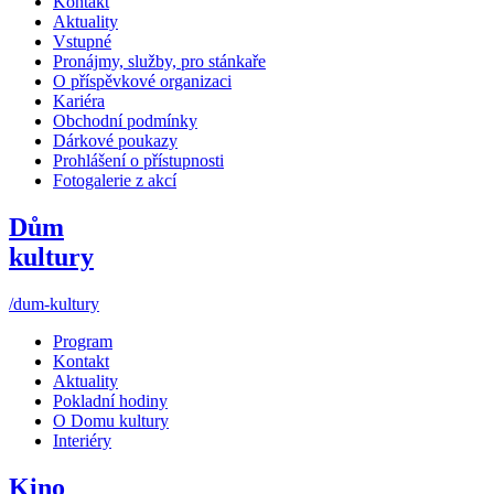
Kontakt
Aktuality
Vstupné
Pronájmy, služby, pro stánkaře
O příspěvkové organizaci
Kariéra
Obchodní podmínky
Dárkové poukazy
Prohlášení o přístupnosti
Fotogalerie z akcí
Dům
kultury
/dum-kultury
Program
Kontakt
Aktuality
Pokladní hodiny
O Domu kultury
Interiéry
Kino