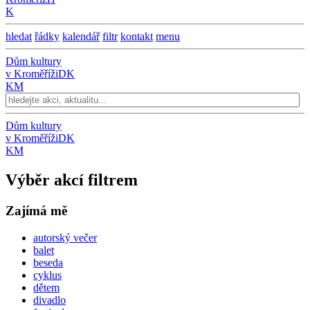
K
hledat
řádky
kalendář
filtr
kontakt
menu
Dům kultury
v Kroměříži
DK
KM
Dům kultury
v Kroměříži
DK
KM
Výběr akcí filtrem
Zajímá mě
autorský večer
balet
beseda
cyklus
dětem
divadlo