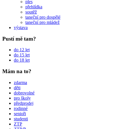
ples
přehlídka
soutěž
taneční pro dospělé
taneční pro mládež
výstava
Pustí mě tam?
do 12 let
do 15 let
do 18 let
Mám na to?
zdarma
děti
dobrovolné
pro školy
předprodej
rodinné
senioři
studenti
ZTP