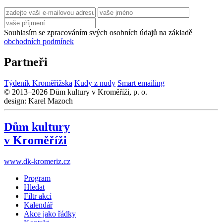
Souhlasím se zpracováním svých osobních údajů na základě
obchodních podmínek
Partneři
Týdeník Kroměřížska
Kudy z nudy
Smart emailing
© 2013–2026 Dům kultury v Kroměříži, p. o.
design: Karel Mazoch
Dům kultury
v Kroměříži
www.dk-kromeriz.cz
Program
Hledat
Filtr akcí
Kalendář
Akce jako řádky