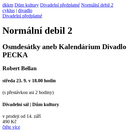
dkkm
Dům kultury
Divadelní předplatné
Normální debil 2
cyklus
|
divadlo
Divadelní předplatné
Normální debil 2
Osmdesátky aneb Kalendárium Divadlo
PECKA
Robert Bellan
středa 23. 9. v 18.00 hodin
(s přestávkou asi 2 hodiny)
Divadelní sál
|
Dům kultury
v prodeji od 14. září
490 Kč
čtěte více