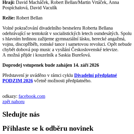
Hrají:
David Macháček, Robert Bellan/Martin Vrtáček, Anna
Pospíchalová, David Vaculík
Režie:
Robert Bellan
Volné pokračování divadelního bestseleru Roberta Bellana
odehrávající se tentokrát v socialistických letech osmdesátých. Spolu
s hlavním hrdinou zažijeme gymnaziální lásku, herecké angažmá,
vojnu, discopříběh, romské tance i sametovou revoluci. Opět nebude
chybět dobová pop music a vysílání Československé televize.
A možná přijde i kouzelník a Saskia Burešová.
Doprodej vstupenek bude zahájen 14. září 2026
Představení je uváděno v rámci cyklu
Divadelní předplatné
PODZIM 2026
včetně možnosti předplatného.
odkazy:
facebook.com
zpět nahoru
Sledujte nás
Přihlaste se k odběru novinek