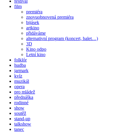
festival
film
premiéra
znovuobnovená premiéra
bijásek
artkino
přidáváme
alternativní program (koncert, balet…)
3D
Kino odpo
Letní kino
folklór
hudba
jarmark
kvíz
muzikál
opera
pro mládež
přednáška
rodinné
show
soutěž
stand-up
talkshow
tanec