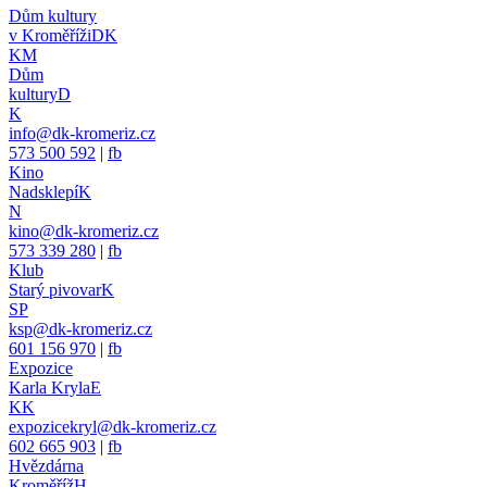
Dům kultury
v Kroměříži
DK
KM
Dům
kultury
D
K
info@dk-kromeriz.cz
573 500 592
|
fb
Kino
Nadsklepí
K
N
kino@dk-kromeriz.cz
573 339 280
|
fb
Klub
Starý pivovar
K
SP
ksp@dk-kromeriz.cz
601 156 970
|
fb
Expozice
Karla Kryla
E
KK
expozicekryl@dk-kromeriz.cz
602 665 903
|
fb
Hvězdárna
Kroměříž
H