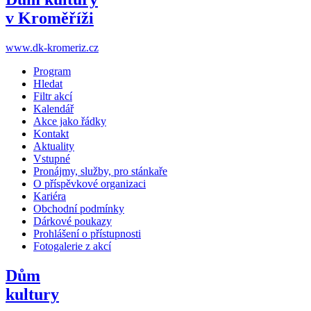
v Kroměříži
www.dk-kromeriz.cz
Program
Hledat
Filtr akcí
Kalendář
Akce jako řádky
Kontakt
Aktuality
Vstupné
Pronájmy, služby, pro stánkaře
O příspěvkové organizaci
Kariéra
Obchodní podmínky
Dárkové poukazy
Prohlášení o přístupnosti
Fotogalerie z akcí
Dům
kultury