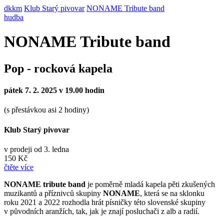
dkkm
Klub Starý pivovar
NONAME Tribute band
hudba
NONAME Tribute band
Pop - rocková kapela
pátek 7. 2. 2025 v 19.00 hodin
(s přestávkou asi 2 hodiny)
Klub Starý pivovar
v prodeji od 3. ledna
150 Kč
čtěte více
NONAME tribute band
je poměrně mladá kapela pěti zkušených
muzikantů a příznivců skupiny
NONAME
, která se na sklonku
roku 2021 a 2022 rozhodla hrát písničky této slovenské skupiny
v původních aranžích, tak, jak je znají posluchači z alb a radií.