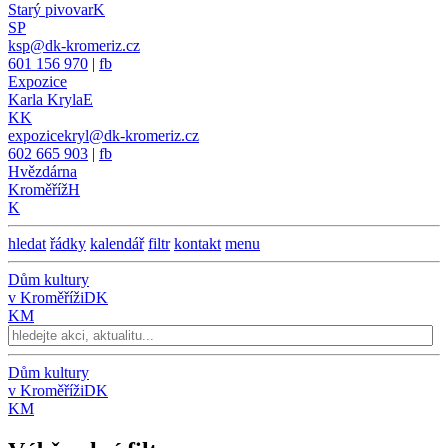
Starý pivovar
K
SP
ksp@dk-kromeriz.cz
601 156 970
|
fb
Expozice
Karla Kryla
E
KK
expozicekryl@dk-kromeriz.cz
602 665 903
|
fb
Hvězdárna
Kroměříž
H
K
hledat
řádky
kalendář
filtr
kontakt
menu
Dům kultury
v Kroměříži
DK
KM
Dům kultury
v Kroměříži
DK
KM