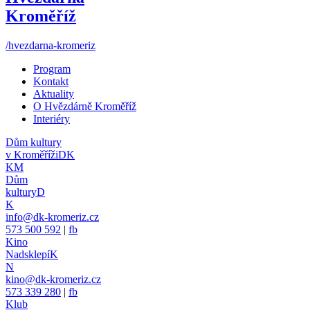
Kroměříž
/hvezdarna-kromeriz
Program
Kontakt
Aktuality
O Hvězdárně Kroměříž
Interiéry
Dům kultury
v Kroměříži
DK
KM
Dům
kultury
D
K
info@dk-kromeriz.cz
573 500 592
|
fb
Kino
Nadsklepí
K
N
kino@dk-kromeriz.cz
573 339 280
|
fb
Klub