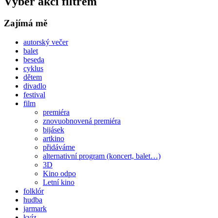
Výběr akcí filtrem
Zajímá mě
autorský večer
balet
beseda
cyklus
dětem
divadlo
festival
film
premiéra
znovuobnovená premiéra
bijásek
artkino
přidáváme
alternativní program (koncert, balet…)
3D
Kino odpo
Letní kino
folklór
hudba
jarmark
kvíz