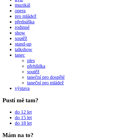
muzikál
opera
pro mládež
přednáška
rodinné
show
soutěž
stand-up
talkshow
tanec
ples
přehlídka
soutěž
taneční pro dospělé
taneční pro mládež
výstava
Pustí mě tam?
do 12 let
do 15 let
do 18 let
Mám na to?