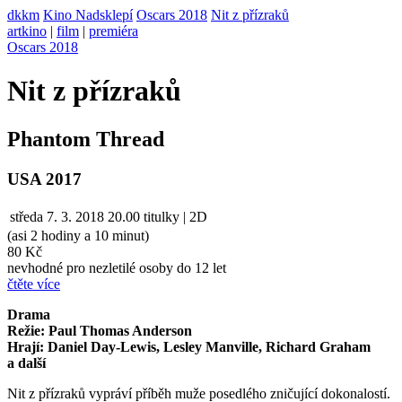
dkkm
Kino Nadsklepí
Oscars 2018
Nit z přízraků
artkino
|
film
|
premiéra
Oscars 2018
Nit z přízraků
Phantom Thread
USA 2017
středa
7. 3. 2018
20.00
titulky | 2D
(asi 2 hodiny a 10 minut)
80 Kč
nevhodné pro nezletilé osoby do 12 let
čtěte více
Drama
Režie: Paul Thomas Anderson
Hrají: Daniel Day-Lewis, Lesley Manville, Richard Graham
a další
Nit z přízraků vypráví příběh muže posedlého zničující dokonalostí.