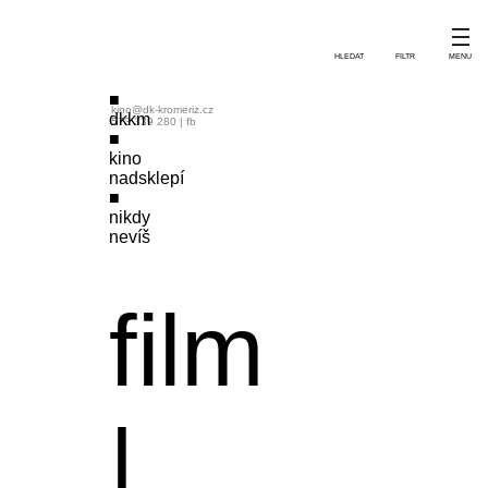
HLEDAT
FILTR
MENU
kino@dk-kromeriz.cz
dkkm
573 339 280
|
fb
kino
nadsklepí
nikdy
nevíš
film
|