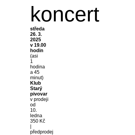
koncert
středa
26. 3.
2025
v 19.00
hodin
(asi
1
hodina
a 45
minut)
Klub
Starý
pivovar
v prodeji
od
10.
ledna
350 Kč
|
předprodej