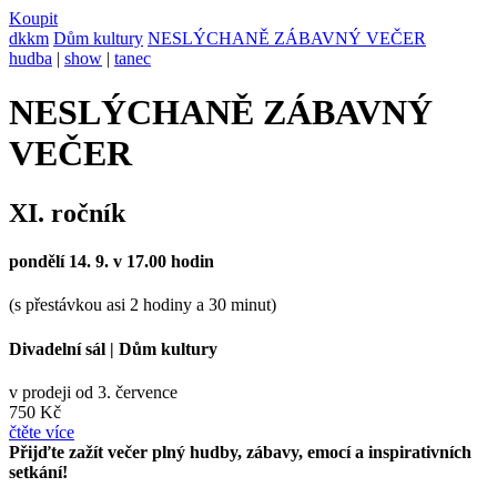
Koupit
dkkm
Dům kultury
NESLÝCHANĚ ZÁBAVNÝ VEČER
hudba
|
show
|
tanec
NESLÝCHANĚ ZÁBAVNÝ
VEČER
XI. ročník
pondělí 14. 9. v 17.00 hodin
(s přestávkou asi 2 hodiny a 30 minut)
Divadelní sál
|
Dům kultury
v prodeji od 3. července
750 Kč
čtěte více
Přijďte zažít večer plný hudby, zábavy, emocí a inspirativních
setkání!