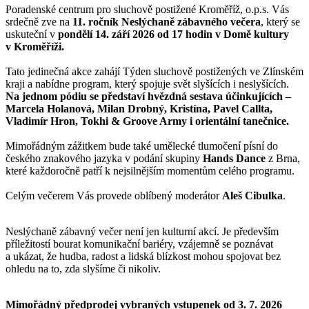
Poradenské centrum pro sluchově postižené Kroměříž, o.p.s. Vás
srdečně zve na
11. ročník Neslýchaně zábavného večera
, který se
uskuteční v
pondělí 14. září 2026 od 17
hodin v Domě kultury
v Kroměříži.
Tato jedinečná akce zahájí Týden sluchově postižených ve Zlínském
kraji a nabídne program, který spojuje svět slyšících i neslyšících.
Na jednom pódiu se představí hvězdná sestava účinkujících –
Marcela Holanová, Milan Drobný, Kristína, Pavel Callta,
Vladimír Hron, Tokhi & Groove Army i orientální tanečnice.
Mimořádným zážitkem bude také umělecké tlumočení písní do
českého znakového jazyka v podání skupiny
Hands Dance
z Brna,
které každoročně patří k nejsilnějším momentům celého programu.
Celým večerem Vás provede oblíbený moderátor
Aleš Cibulka
.
Neslýchaně zábavný večer není jen kulturní akcí. Je především
příležitostí bourat komunikační bariéry, vzájemně se poznávat
a ukázat, že hudba, radost a lidská blízkost mohou spojovat bez
ohledu na to, zda slyšíme či nikoliv.
Mimořádný předprodej vybraných vstupenek od 3. 7. 2026