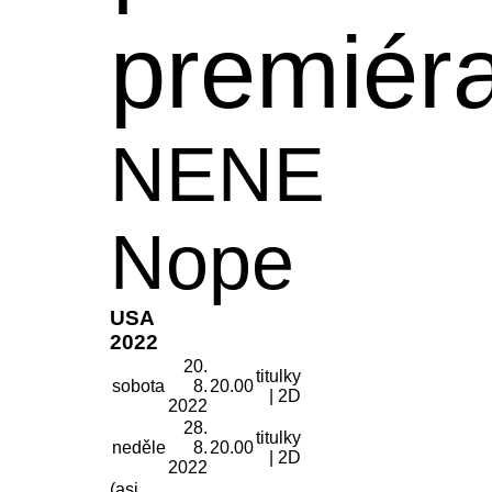
premiér
NENE
Nope
USA
2022
20.
titulky
sobota
8.
20.00
| 2D
2022
28.
titulky
neděle
8.
20.00
| 2D
2022
(asi