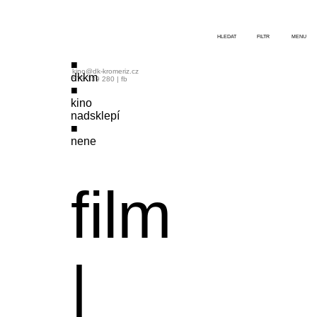
HLEDAT
FILTR
MENU
kino@dk-kromeriz.cz
dkkm
573 339 280
|
fb
kino
nadsklepí
nene
film
|