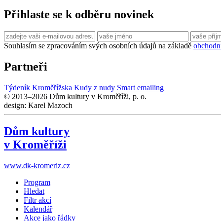
Přihlaste se k odběru novinek
Souhlasím se zpracováním svých osobních údajů na základě
obchodn
Partneři
Týdeník Kroměřížska
Kudy z nudy
Smart emailing
© 2013–2026 Dům kultury v Kroměříži, p. o.
design: Karel Mazoch
Dům kultury
v Kroměříži
www.dk-kromeriz.cz
Program
Hledat
Filtr akcí
Kalendář
Akce jako řádky