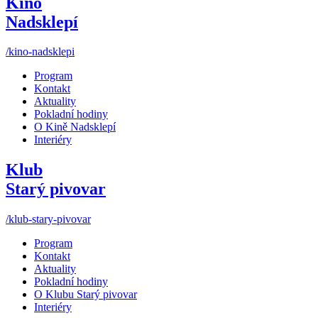
Kino
Nadsklepí
/kino-nadsklepi
Program
Kontakt
Aktuality
Pokladní hodiny
O Kině Nadsklepí
Interiéry
Klub
Starý pivovar
/klub-stary-pivovar
Program
Kontakt
Aktuality
Pokladní hodiny
O Klubu Starý pivovar
Interiéry