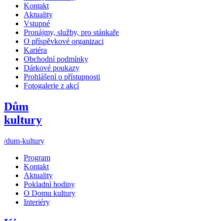
Kontakt
Aktuality
Vstupné
Pronájmy, služby, pro stánkaře
O příspěvkové organizaci
Kariéra
Obchodní podmínky
Dárkové poukazy
Prohlášení o přístupnosti
Fotogalerie z akcí
Dům
kultury
/dum-kultury
Program
Kontakt
Aktuality
Pokladní hodiny
O Domu kultury
Interiéry