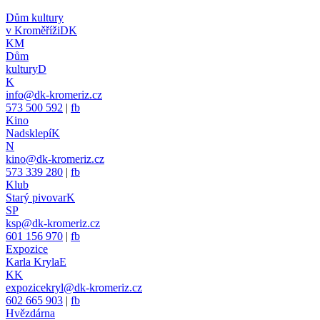
Dům kultury
v Kroměříži
DK
KM
Dům
kultury
D
K
info@dk-kromeriz.cz
573 500 592
|
fb
Kino
Nadsklepí
K
N
kino@dk-kromeriz.cz
573 339 280
|
fb
Klub
Starý pivovar
K
SP
ksp@dk-kromeriz.cz
601 156 970
|
fb
Expozice
Karla Kryla
E
KK
expozicekryl@dk-kromeriz.cz
602 665 903
|
fb
Hvězdárna