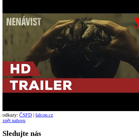
odkazy:
ČSFD
|
falcon.cz
zpět nahoru
Sledujte nás