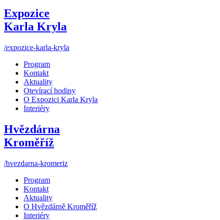
Expozice
Karla Kryla
/expozice-karla-kryla
Program
Kontakt
Aktuality
Otevírací hodiny
O Expozici Karla Kryla
Interiéry
Hvězdárna
Kroměříž
/hvezdarna-kromeriz
Program
Kontakt
Aktuality
O Hvězdárně Kroměříž
Interiéry