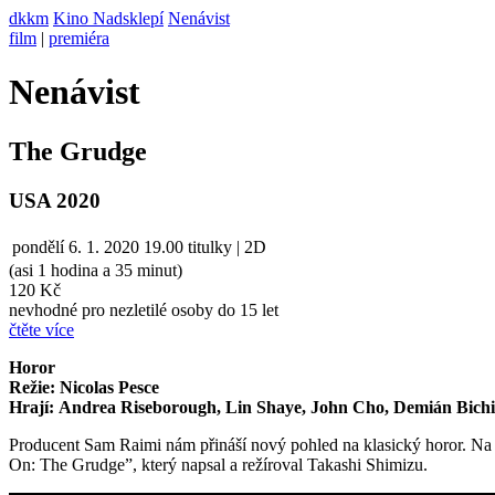
dkkm
Kino Nadsklepí
Nenávist
film
|
premiéra
Nenávist
The Grudge
USA 2020
pondělí
6. 1. 2020
19.00
titulky | 2D
(asi 1 hodina a 35 minut)
120 Kč
nevhodné pro nezletilé osoby do 15 let
čtěte více
Horor
Režie: Nicolas Pesce
Hrají: Andrea Riseborough, Lin Shaye, John Cho, Demián Bichir
Producent Sam Raimi nám přináší nový pohled na klasický horor. Na 
On: The Grudge”, který napsal a režíroval Takashi Shimizu.