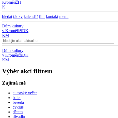
Kroměříž
H
K
hledat
řádky
kalendář
filtr
kontakt
menu
Dům kultury
v Kroměříži
DK
KM
Dům kultury
v Kroměříži
DK
KM
Výběr akcí filtrem
Zajímá mě
autorský večer
balet
beseda
cyklus
dětem
divadlo