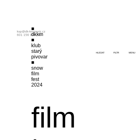
ksp@dk-kromeriz.cz
dkkm
601 156 970
|
fb
klub
starý
HLEDAT
FILTR
MENU
pivovar
snow
film
fest
2024
film