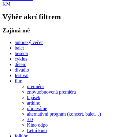
KM
Výběr akcí filtrem
Zajímá mě
autorský večer
balet
beseda
cyklus
dětem
divadlo
festival
film
premiéra
znovuobnovená premiéra
bijásek
artkino
přidáváme
alternativní program (koncert, balet…)
3D
Kino odpo
Letní kino
folklór