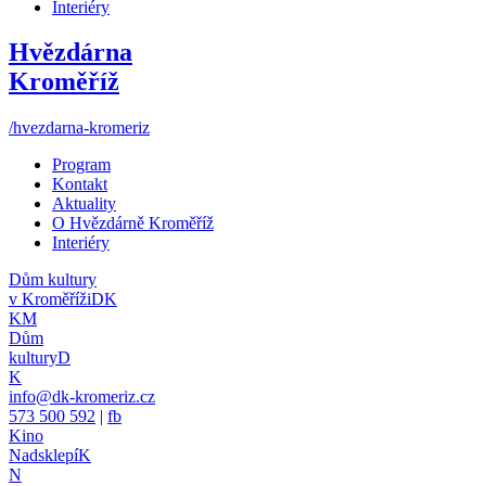
Interiéry
Hvězdárna
Kroměříž
/hvezdarna-kromeriz
Program
Kontakt
Aktuality
O Hvězdárně Kroměříž
Interiéry
Dům kultury
v Kroměříži
DK
KM
Dům
kultury
D
K
info@dk-kromeriz.cz
573 500 592
|
fb
Kino
Nadsklepí
K
N