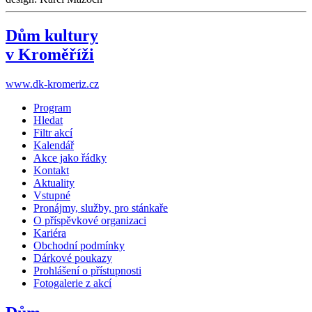
Dům kultury
v Kroměříži
www.dk-kromeriz.cz
Program
Hledat
Filtr akcí
Kalendář
Akce jako řádky
Kontakt
Aktuality
Vstupné
Pronájmy, služby, pro stánkaře
O příspěvkové organizaci
Kariéra
Obchodní podmínky
Dárkové poukazy
Prohlášení o přístupnosti
Fotogalerie z akcí