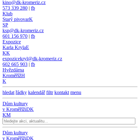
kino@dk-kromeriz.cz
573 339 280
|
fb
Klub
Starý pivovar
K
SP
ksp@dk-kromeriz.cz
601 156 970
|
fb
Expozice
Karla Kryla
E
KK
expozicekryl@dk-kromeriz.cz
602 665 903
|
fb
Hvězdárna
Kroměříž
H
K
hledat
řádky
kalendář
filtr
kontakt
menu
Dům kultury
v Kroměříži
DK
KM
Dům kultury
v Kroměříži
DK