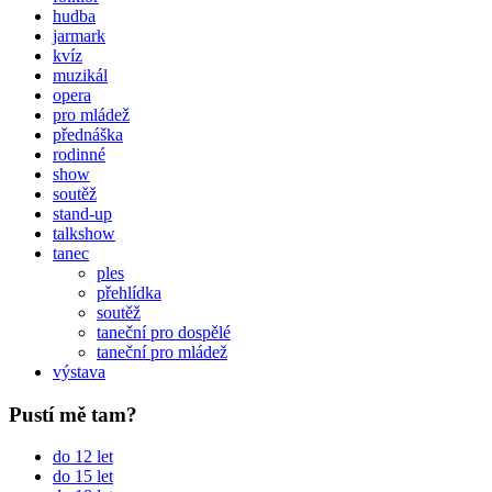
hudba
jarmark
kvíz
muzikál
opera
pro mládež
přednáška
rodinné
show
soutěž
stand-up
talkshow
tanec
ples
přehlídka
soutěž
taneční pro dospělé
taneční pro mládež
výstava
Pustí mě tam?
do 12 let
do 15 let