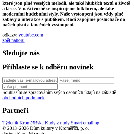
které jsou plné veselých melodií, ale také hlubších textů o životě
a lásce. V naší tvorbě se inspirujeme folklórem, ale také
moderními hudebními styly. Naše vystoupení jsou vždy plné
zábavy a interakce s publikem. Rádi zapojíme posluchače do
našich písní a tanečních vystoupení.
odkazy:
youtube.com
zpět nahoru
Sledujte nás
Přihlaste se k odběru novinek
Souhlasím se zpracováním svých osobních údajů na základě
obchodních podmínek
Partneři
Týdeník Kroměřížska
Kudy z nudy
Smart emailing
© 2013–2026 Dům kultury v Kroměříži, p. o.
design: Karel Mazoch