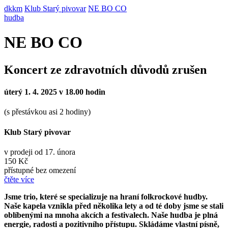
dkkm
Klub Starý pivovar
NE BO CO
hudba
NE BO CO
Koncert ze zdravotních důvodů zrušen
úterý 1. 4. 2025 v 18.00 hodin
(s přestávkou asi 2 hodiny)
Klub Starý pivovar
v prodeji od 17. února
150 Kč
přístupné bez omezení
čtěte více
Jsme trio, které se specializuje na hraní folkrockové hudby.
Naše kapela vznikla před několika lety a od té doby jsme se stali
oblíbenými na mnoha akcích a festivalech. Naše hudba je plná
energie, radosti a pozitivního přístupu. Skládáme vlastní písně,