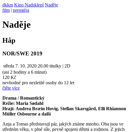
dkkm
Kino Nadsklepí
Naděje
film
|
premiéra
Naděje
Håp
NOR/SWE 2019
středa
7. 10. 2020
20.00
titulky | 2D
(asi 2 hodiny a 6 minut)
120 Kč
nevhodné pro nezletilé osoby do 12 let
čtěte více
Drama / Romantický
Režie: Maria Sødahl
Hrají: Andrea Bræin Hovig, Stellan Skarsgård, Elli Rhiannon
Müller Osbourne a další
Anja a Tomas představují pár, jakých známe mnoho. Oba jsou ve
středním věku, v plné síle, pevně spojeni dětmi a rodinou. Z jejich