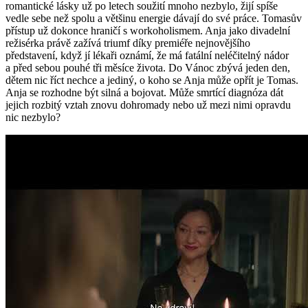
romantické lásky už po letech soužití mnoho nezbylo, žijí spíše
vedle sebe než spolu a většinu energie dávají do své práce. Tomasův
přístup už dokonce hraničí s workoholismem. Anja jako divadelní
režisérka právě zažívá triumf díky premiéře nejnovějšího
představení, když jí lékaři oznámí, že má fatální neléčitelný nádor
a před sebou pouhé tři měsíce života. Do Vánoc zbývá jeden den,
dětem nic říct nechce a jediný, o koho se Anja může opřít je Tomas.
Anja se rozhodne být silná a bojovat. Může smrtící diagnóza dát
jejich rozbitý vztah znovu dohromady nebo už mezi nimi opravdu
nic nezbylo?