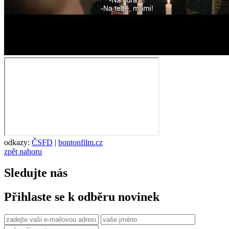
odkazy:
ČSFD
|
bontonfilm.cz
zpět nahoru
Sledujte nás
Přihlaste se k odběru novinek