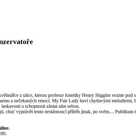
nzervatoře
květinářce z ulice, kterou profesor fonetiky Henry Higgins vezme pod s
 šarmu a nečekaných emocí. My Fair Lady baví chytlavými melodiemi, 
 laskavosti a schopnosti zůstat sám sebou.
ii, chuť vyprávět tento nestárnoucí příběh jinak, po svém.... Publikum
line.
:00.