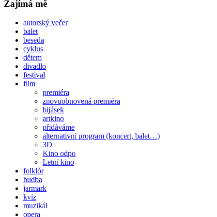
Zajímá mě
autorský večer
balet
beseda
cyklus
dětem
divadlo
festival
film
premiéra
znovuobnovená premiéra
bijásek
artkino
přidáváme
alternativní program (koncert, balet…)
3D
Kino odpo
Letní kino
folklór
hudba
jarmark
kvíz
muzikál
opera