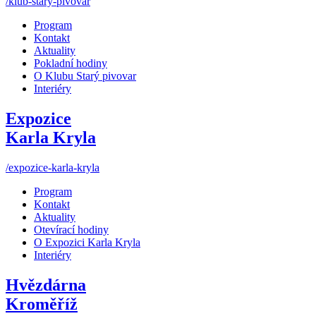
/klub-stary-pivovar
Program
Kontakt
Aktuality
Pokladní hodiny
O Klubu Starý pivovar
Interiéry
Expozice
Karla Kryla
/expozice-karla-kryla
Program
Kontakt
Aktuality
Otevírací hodiny
O Expozici Karla Kryla
Interiéry
Hvězdárna
Kroměříž