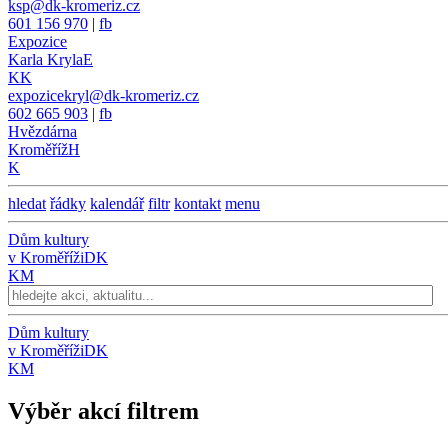
ksp@dk-kromeriz.cz
601 156 970
|
fb
Expozice
Karla Kryla
E
KK
expozicekryl@dk-kromeriz.cz
602 665 903
|
fb
Hvězdárna
Kroměříž
H
K
hledat
řádky
kalendář
filtr
kontakt
menu
Dům kultury
v Kroměříži
DK
KM
Dům kultury
v Kroměříži
DK
KM
Výběr akcí filtrem