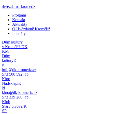
/hvezdarna-kromeriz
Program
Kontakt
Aktuality
O Hvězdárně Kroměříž
Interiéry
Dům kultury
v Kroměříži
DK
KM
Dům
kultury
D
K
info@dk-kromeriz.cz
573 500 592
|
fb
Kino
Nadsklepí
K
N
kino@dk-kromeriz.cz
573 339 280
|
fb
Klub
Starý pivovar
K
SP