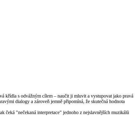
vá křídla s odvážným cílem – naučit ji mluvit a vystupovat jako pravá
hravými dialogy a zároveň jemně připomíná, že skutečná hodnota
 tak čeká "nečekaná interpretace" jednoho z nejslavnějších muzikálů