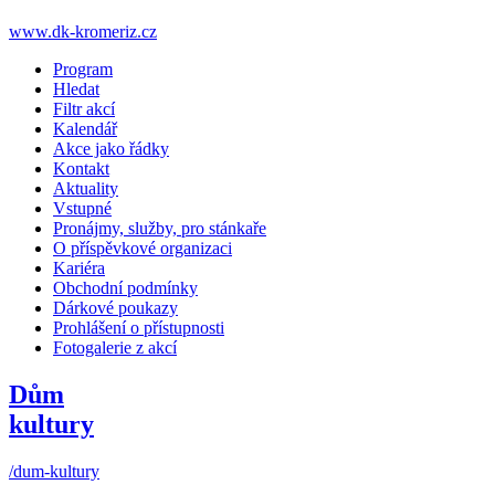
www.dk-kromeriz.cz
Program
Hledat
Filtr akcí
Kalendář
Akce jako řádky
Kontakt
Aktuality
Vstupné
Pronájmy, služby, pro stánkaře
O příspěvkové organizaci
Kariéra
Obchodní podmínky
Dárkové poukazy
Prohlášení o přístupnosti
Fotogalerie z akcí
Dům
kultury
/dum-kultury