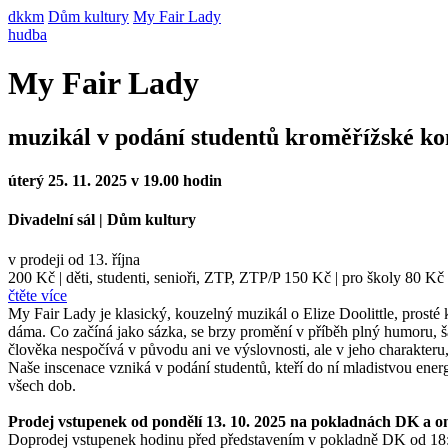
dkkm
Dům kultury
My Fair Lady
hudba
My Fair Lady
muzikál v podání studentů kroměřížské ko
úterý 25. 11. 2025 v 19.00 hodin
Divadelní sál
|
Dům kultury
v prodeji od 13. října
200 Kč
|
děti, studenti, senioři, ZTP, ZTP/P 150 Kč
|
pro školy 80 Kč
čtěte více
My Fair Lady je klasický, kouzelný muzikál o Elize Doolittle, prosté 
dáma. Co začíná jako sázka, se brzy promění v příběh plný humoru,
člověka nespočívá v původu ani ve výslovnosti, ale v jeho charakteru,
Naše inscenace vzniká v podání studentů, kteří do ní mladistvou energ
všech dob.
Prodej vstupenek od pondělí 13. 10. 2025 na pokladnách DK a on
Doprodej vstupenek hodinu před představením v pokladně DK od 18