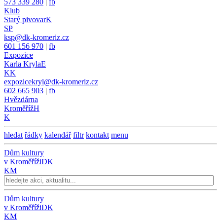
573 339 280
|
fb
Klub
Starý pivovar
K
SP
ksp@dk-kromeriz.cz
601 156 970
|
fb
Expozice
Karla Kryla
E
KK
expozicekryl@dk-kromeriz.cz
602 665 903
|
fb
Hvězdárna
Kroměříž
H
K
hledat
řádky
kalendář
filtr
kontakt
menu
Dům kultury
v Kroměříži
DK
KM
Dům kultury
v Kroměříži
DK
KM