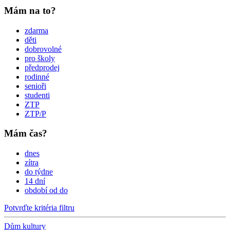
Mám na to?
zdarma
děti
dobrovolné
pro školy
předprodej
rodinné
senioři
studenti
ZTP
ZTP/P
Mám čas?
dnes
zítra
do týdne
14 dní
období od do
Potvrďte kritéria filtru
Dům kultury