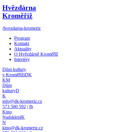
Hvězdárna
Kroměříž
/hvezdarna-kromeriz
Program
Kontakt
Aktuality
O Hvězdárně Kroměříž
Interiéry
Dům kultury
v Kroměříži
DK
KM
Dům
kultury
D
K
info@dk-kromeriz.cz
573 500 592
|
fb
Kino
Nadsklepí
K
N
kino@dk-kromeriz.cz