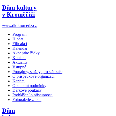
Dům kultury
v Kroměříži
www.dk-kromeriz.cz
Program
Hledat
Filtr akcí
Kalendář
Akce jako řádky
Kontakt
Aktuality
Vstupné
Pronájmy, služby, pro stánkaře
O příspěvkové organizaci
Kariéra
Obchodní podmínky
Dárkové poukazy
Prohlášení o přístupnosti
Fotogalerie z akcí
Dům