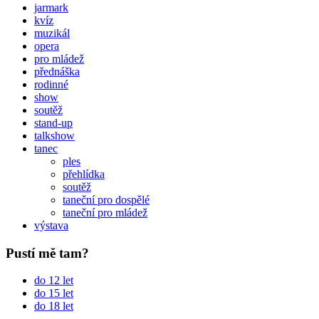
jarmark
kvíz
muzikál
opera
pro mládež
přednáška
rodinné
show
soutěž
stand-up
talkshow
tanec
ples
přehlídka
soutěž
taneční pro dospělé
taneční pro mládež
výstava
Pustí mě tam?
do 12 let
do 15 let
do 18 let