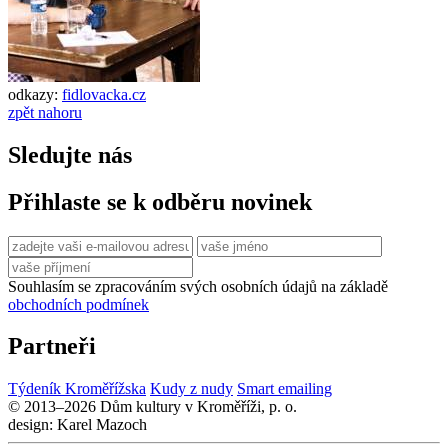
odkazy:
fidlovacka.cz
zpět nahoru
Sledujte nás
Přihlaste se k odběru novinek
Souhlasím se zpracováním svých osobních údajů na základě
obchodních podmínek
Partneři
Týdeník Kroměřížska
Kudy z nudy
Smart emailing
© 2013–2026 Dům kultury v Kroměříži, p. o.
design: Karel Mazoch