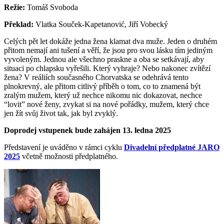
Režie:
Tomáš Svoboda
Překlad:
Vlatka Souček-Kapetanović, Jiří Vobecký
Celých pět let dokáže jedna žena klamat dva muže. Jeden o druhém
přitom nemají ani tušení a věří, že jsou pro svou lásku tím jediným
vyvoleným. Jednou ale všechno praskne a oba se setkávají, aby
situaci po chlapsku vyřešili. Který vyhraje? Nebo nakonec zvítězí
žena? V reáliích současného Chorvatska se odehrává tento
plnokrevný, ale přitom citlivý příběh o tom, co to znamená být
zralým mužem, který už nechce nikomu nic dokazovat, nechce
“lovit” nové ženy, zvykat si na nové pořádky, mužem, který chce
jen žít svůj život tak, jak byl zvyklý.
Doprodej vstupenek bude zahájen 13. ledna 2025
Představení je uváděno v rámci cyklu
Divadelní předplatné JARO
2025
včetně možnosti předplatného.