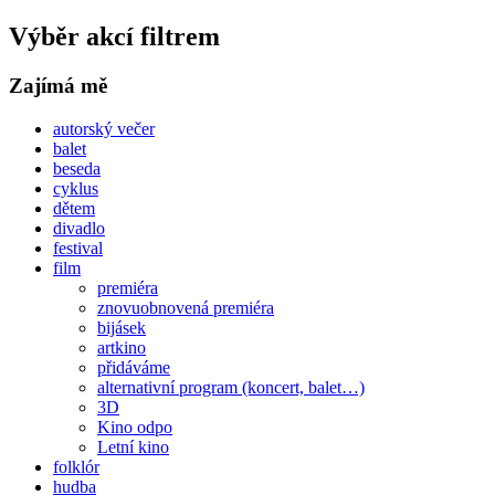
Výběr akcí filtrem
Zajímá mě
autorský večer
balet
beseda
cyklus
dětem
divadlo
festival
film
premiéra
znovuobnovená premiéra
bijásek
artkino
přidáváme
alternativní program (koncert, balet…)
3D
Kino odpo
Letní kino
folklór
hudba