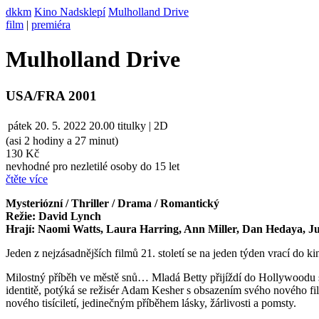
dkkm
Kino Nadsklepí
Mulholland Drive
film
|
premiéra
Mulholland Drive
USA/FRA 2001
pátek
20. 5. 2022
20.00
titulky | 2D
(asi 2 hodiny a 27 minut)
130 Kč
nevhodné pro nezletilé osoby do 15 let
čtěte více
Mysteriózní / Thriller / Drama / Romantický
Režie: David Lynch
Hrají: Naomi Watts, Laura Harring, Ann Miller, Dan Hedaya, Ju
Jeden z nejzásadnějších filmů 21. století se na jeden týden vrací do 
Milostný příběh ve městě snů… Mladá Betty přijíždí do Hollywoodu s
identitě, potýká se režisér Adam Kesher s obsazením svého nového fi
nového tisíciletí, jedinečným příběhem lásky, žárlivosti a pomsty.