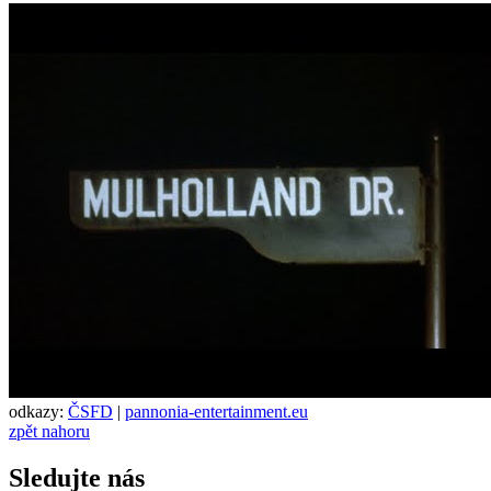
odkazy:
ČSFD
|
pannonia-entertainment.eu
zpět nahoru
Sledujte nás