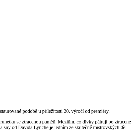
staurované podobě u příležitosti 20. výročí od premiéry.
netku se ztracenou pamětí. Mezitím, co dívky pátrají po ztracené
 na sny od Davida Lynche je jedním ze skutečně mistrovských děl