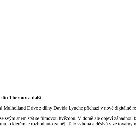
stin Theroux a další
kin! Mulholland Drive z dílny Davida Lynche přichází v nové digitálně re
e svým snem stát se filmovou hvězdou. V domě ale objeví záhadnou bru
lmu, o kterém je rozhodnuto za něj. Tato svůdná a děsivá vize továrny