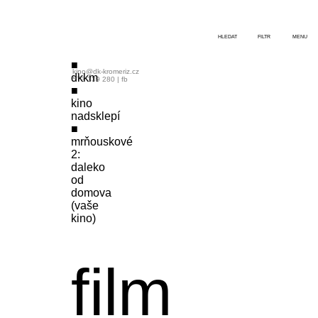
HLEDAT
FILTR
MENU
kino@dk-kromeriz.cz
dkkm
573 339 280
|
fb
kino
nadsklepí
mrňouskové
2:
daleko
od
domova
(vaše
kino)
film