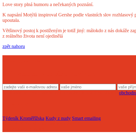
Love story plná humoru a nečekaných poznání.
K napsání Motýlů inspiroval Gershe podle vlastních slov rozhlasový
upoutala.
Většinový postoj k postiženým je totiž jiný: málokdo z nás dokáže z
z reálného života není ojedinělá
zpět nahoru
Sledujte nás
Přihlaste se k odběru novinek
Souhlasím se zpracováním svých osobních údajů na základě
obchodn
Partneři
Týdeník Kroměřížska
Kudy z nudy
Smart emailing
© 2013–2026 Dům kultury v Kroměříži, p. o.
design: Karel Mazoch