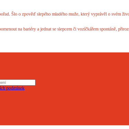
 pořad. Šlo o zpověď slepého mladého muže, který vyprávěl o svém živ
apomenout na bariéry a jednat se slepcem či vozíčkářem spontáně, při
ích podmínek