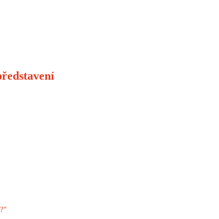
ředstavení
l?"