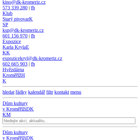
kino@dk-kromeriz.cz
573 339 280
|
fb
Klub
Starý pivovar
K
SP
ksp@dk-kromeriz.cz
601 156 970
|
fb
Expozice
Karla Kryla
E
KK
expozicekryl@dk-kromeriz.cz
602 665 903
|
fb
Hvězdárna
Kroměříž
H
K
hledat
řádky
kalendář
filtr
kontakt
menu
Dům kultury
v Kroměříži
DK
KM
Dům kultury
v Kroměříži
DK