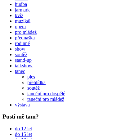
hudba
jarmark
kvíz
muzikál
opera
pro mládež
přednáška
rodinné
show
soutěž
stand-up
talkshow
tanec
ples
přehlídka
soutěž
taneční pro dospělé
taneční pro mládež
výstava
Pustí mě tam?
do 12 let
do 15 let