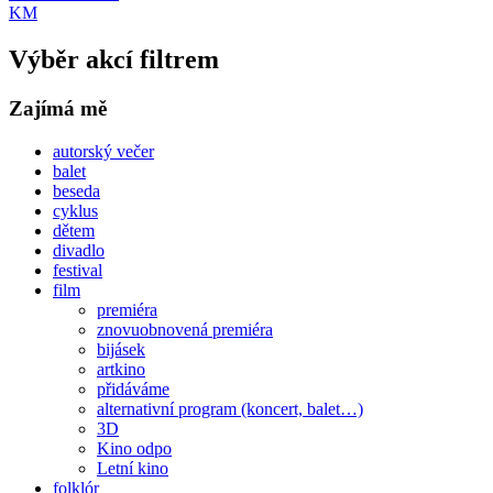
KM
Výběr akcí filtrem
Zajímá mě
autorský večer
balet
beseda
cyklus
dětem
divadlo
festival
film
premiéra
znovuobnovená premiéra
bijásek
artkino
přidáváme
alternativní program (koncert, balet…)
3D
Kino odpo
Letní kino
folklór