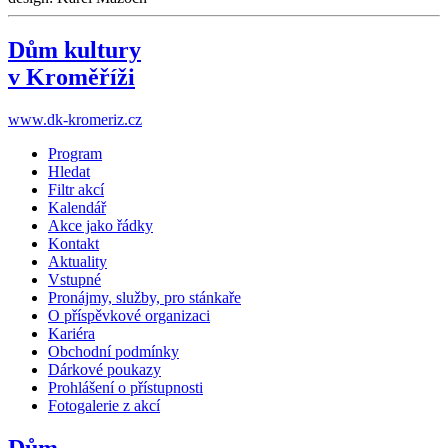
Dům kultury
v Kroměříži
www.dk-kromeriz.cz
Program
Hledat
Filtr akcí
Kalendář
Akce jako řádky
Kontakt
Aktuality
Vstupné
Pronájmy, služby, pro stánkaře
O příspěvkové organizaci
Kariéra
Obchodní podmínky
Dárkové poukazy
Prohlášení o přístupnosti
Fotogalerie z akcí
Dům