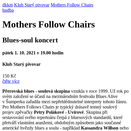
dkkm
Klub Starý pivovar
Mothers Follow Chairs
hudba
Mothers Follow Chairs
Blues-soul koncert
pátek 1. 10. 2021 v 19.00 hodin
Klub Starý pivovar
150 Kč
čtěte více
Přerovská blues - soulová skupina
vznikla v roce 1999. Už rok po
svém založení se účastí na mezinárodním festivalu Blues Alive
v Šumperku zařadila mezi nepřehlédnutelné interprety tohoto žánru.
Pro Mothers Follows Chairs je typický drásavě temný soulový
projev zpěvačky
Petry Polákové - Uvírové
. Skupina při
sestavování svého repertoáru čerpá z bluesových standardů, které
přetváří vlastními aranžemi, obdobným způsobem jako současné
americké hvězdy blues a soulu - například
Kassandra Willson
nebo