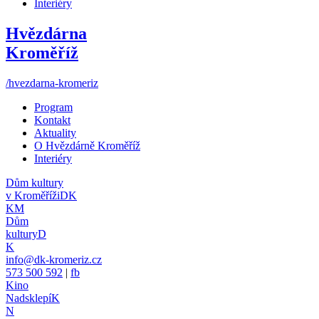
Interiéry
Hvězdárna
Kroměříž
/hvezdarna-kromeriz
Program
Kontakt
Aktuality
O Hvězdárně Kroměříž
Interiéry
Dům kultury
v Kroměříži
DK
KM
Dům
kultury
D
K
info@dk-kromeriz.cz
573 500 592
|
fb
Kino
Nadsklepí
K
N