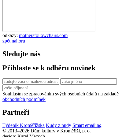
odkazy:
mothersfollowchairs.com
zpět nahoru
Sledujte nás
Přihlaste se k odběru novinek
Souhlasím se zpracováním svých osobních údajů na základě
obchodních podmínek
Partneři
Týdeník Kroměřížska
Kudy z nudy
Smart emailing
© 2013–2026 Dům kultury v Kroměříži, p. o.
design: Karel Mazoch