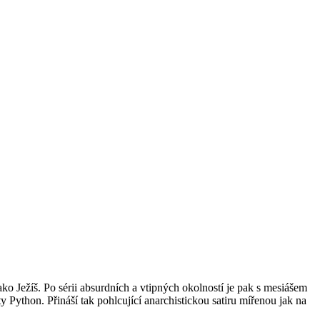
o Ježíš. Po sérii absurdních a vtipných okolností je pak s mesiášem
Python. Přináší tak pohlcující anarchistickou satiru mířenou jak na