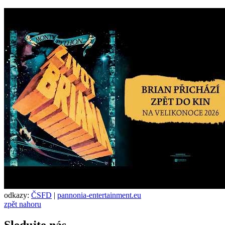
odkazy:
ČSFD
|
pannonia-entertainment.eu
zpět nahoru