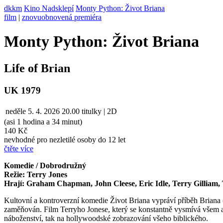
dkkm
Kino Nadsklepí
Monty Python: Život Briana
film
|
znovuobnovená premiéra
Monty Python: Život Briana
Life of Brian
UK 1979
neděle
5. 4. 2026
20.00
titulky | 2D
(asi 1 hodina a 34 minut)
140 Kč
nevhodné pro nezletilé osoby do 12 let
čtěte více
Komedie / Dobrodružný
Režie: Terry Jones
Hrají: Graham Chapman, John Cleese, Eric Idle, Terry Gilliam, T
Kultovní a kontroverzní komedie Život Briana vypráví příběh Briana (
zaměňován. Film Terryho Jonese, který se konstantně vysmívá všem a 
náboženství, tak na hollywoodské zobrazování všeho biblického.