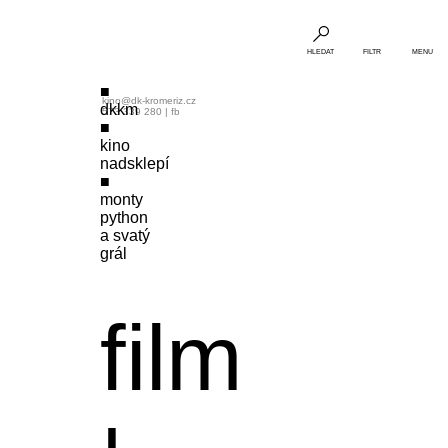
HLEDAT
FILTR
MENU
kino@dk-kromeriz.cz
dkkm
573 339 280
|
fb
kino
nadsklepí
monty
python
a svatý
grál
film