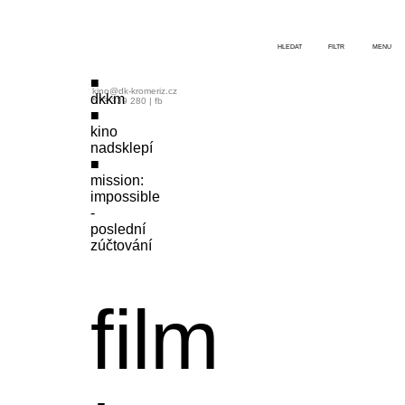
HLEDAT
FILTR
MENU
kino@dk-kromeriz.cz
dkkm
573 339 280
|
fb
kino
nadsklepí
mission:
impossible
-
poslední
zúčtování
film