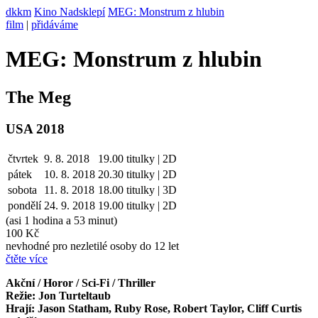
dkkm
Kino Nadsklepí
MEG: Monstrum z hlubin
film
|
přidáváme
MEG: Monstrum z hlubin
The Meg
USA 2018
čtvrtek
9. 8. 2018
19.00
titulky | 2D
pátek
10. 8.
2018
20.30
titulky | 2D
sobota
11. 8.
2018
18.00
titulky | 3D
pondělí
24. 9.
2018
19.00
titulky | 2D
(asi 1 hodina a 53 minut)
100 Kč
nevhodné pro nezletilé osoby do 12 let
čtěte více
Akční / Horor / Sci-Fi / Thriller
Režie: Jon Turteltaub
Hrají: Jason Statham, Ruby Rose, Robert Taylor, Cliff Curtis