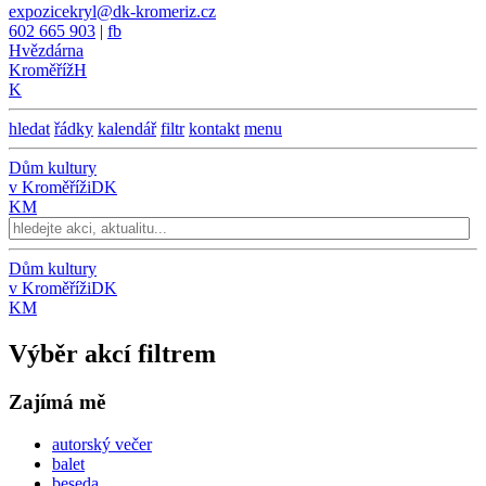
expozicekryl@dk-kromeriz.cz
602 665 903
|
fb
Hvězdárna
Kroměříž
H
K
hledat
řádky
kalendář
filtr
kontakt
menu
Dům kultury
v Kroměříži
DK
KM
Dům kultury
v Kroměříži
DK
KM
Výběr akcí filtrem
Zajímá mě
autorský večer
balet
beseda