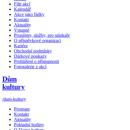
Filtr akcí
Kalendář
Akce jako řádky
Kontakt
Aktuality
Vstupné
Pronájmy, služby, pro stánkaře
O příspěvkové organizaci
Kariéra
Obchodní podmínky
Dárkové poukazy
Prohlášení o přístupnosti
Fotogalerie z akcí
Dům
kultury
/dum-kultury
Program
Kontakt
Aktuality
Pokladní hodiny
O Domu kultury