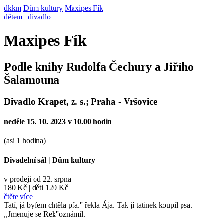
dkkm
Dům kultury
Maxipes Fík
dětem
|
divadlo
Maxipes Fík
Podle knihy Rudolfa Čechury a Jiřího
Šalamouna
Divadlo Krapet, z. s.; Praha - Vršovice
neděle 15. 10. 2023 v 10.00 hodin
(asi 1 hodina)
Divadelní sál
|
Dům kultury
v prodeji od 22. srpna
180 Kč
|
děti 120 Kč
čtěte více
Tatí, já byfem chtěla pfa.'' řekla Ája. Tak jí tatínek koupil psa.
,,Jmenuje se Rek''oznámil.