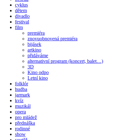
cyklus
dětem
divadlo
festival
film
premiéra
znovuobnovená premiéra
bijásek
artkino
přidáváme
alternativní program (koncert, balet…)
3D
Kino odpo
Letní kino
folklór
hudba
jarmark
kvíz
muzikál
opera
pro mládež
přednáška
rodinné
show
soutěž