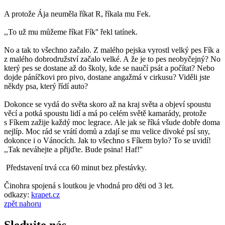
A protože Ája neuměla říkat R, říkala mu Fek.
,,To už mu můžeme říkat Fík'' řekl tatínek.
No a tak to všechno začalo. Z malého pejska vyrostl velký pes Fík a
z malého dobrodružství začalo velké. A že je to pes neobyčejný? No
který pes se dostane až do školy, kde se naučí psát a počítat? Nebo
dojde páníčkovi pro pivo, dostane angažmá v cirkusu? Viděli jste
někdy psa, který řídí auto?
Dokonce se vydá do světa skoro až na kraj světa a objeví spoustu
věcí a potká spoustu lidí a má po celém světě kamarády, protože
s Fíkem zažije každý moc legrace. Ale jak se říká všude dobře doma
nejlíp. Moc rád se vrátí domů a zdají se mu velice divoké psí sny,
dokonce i o Vánocích. Jak to všechno s Fíkem bylo? To se uvidí!
,,Tak neváhejte a přijďte. Bude psina! Haf!''
Představení trvá cca 60 minut bez přestávky.
Činohra spojená s loutkou je vhodná pro děti od 3 let.
odkazy:
krapet.cz
zpět nahoru
Sledujte nás