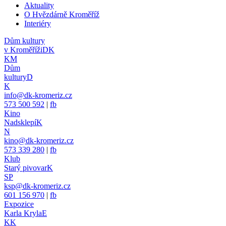
Aktuality
O Hvězdárně Kroměříž
Interiéry
Dům kultury
v Kroměříži
DK
KM
Dům
kultury
D
K
info@dk-kromeriz.cz
573 500 592
|
fb
Kino
Nadsklepí
K
N
kino@dk-kromeriz.cz
573 339 280
|
fb
Klub
Starý pivovar
K
SP
ksp@dk-kromeriz.cz
601 156 970
|
fb
Expozice
Karla Kryla
E
KK