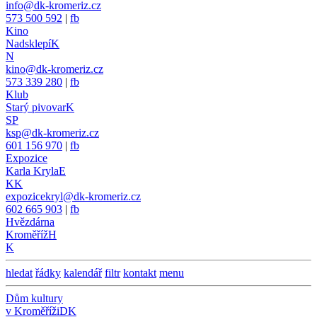
info@dk-kromeriz.cz
573 500 592
|
fb
Kino
Nadsklepí
K
N
kino@dk-kromeriz.cz
573 339 280
|
fb
Klub
Starý pivovar
K
SP
ksp@dk-kromeriz.cz
601 156 970
|
fb
Expozice
Karla Kryla
E
KK
expozicekryl@dk-kromeriz.cz
602 665 903
|
fb
Hvězdárna
Kroměříž
H
K
hledat
řádky
kalendář
filtr
kontakt
menu
Dům kultury
v Kroměříži
DK