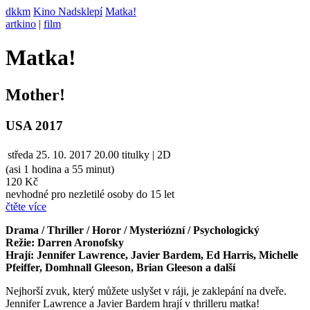
dkkm
Kino Nadsklepí
Matka!
artkino
|
film
Matka!
Mother!
USA 2017
středa
25. 10. 2017
20.00
titulky | 2D
(asi 1 hodina a 55 minut)
120 Kč
nevhodné pro nezletilé osoby do 15 let
čtěte více
Drama / Thriller / Horor / Mysteriózní / Psychologický
Režie: Darren Aronofsky
Hrají: Jennifer Lawrence, Javier Bardem, Ed Harris, Michelle
Pfeiffer, Domhnall Gleeson, Brian Gleeson a další
Nejhorší zvuk, který můžete uslyšet v ráji, je zaklepání na dveře.
Jennifer Lawrence a Javier Bardem hrají v thrilleru matka!