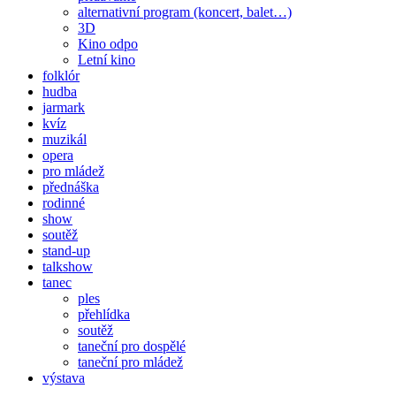
alternativní program (koncert, balet…)
3D
Kino odpo
Letní kino
folklór
hudba
jarmark
kvíz
muzikál
opera
pro mládež
přednáška
rodinné
show
soutěž
stand-up
talkshow
tanec
ples
přehlídka
soutěž
taneční pro dospělé
taneční pro mládež
výstava