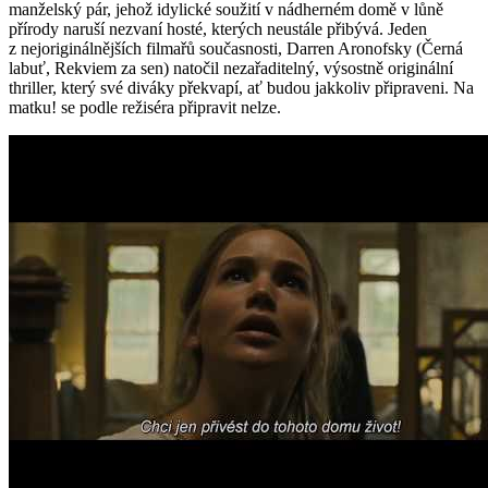
manželský pár, jehož idylické soužití v nádherném domě v lůně
přírody naruší nezvaní hosté, kterých neustále přibývá. Jeden
z nejoriginálnějších filmařů současnosti, Darren Aronofsky (Černá
labuť, Rekviem za sen) natočil nezařaditelný, výsostně originální
thriller, který své diváky překvapí, ať budou jakkoliv připraveni. Na
matku! se podle režiséra připravit nelze.