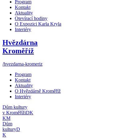
Program
Kontakt
Aktuality
Otevírací hodiny
O Expozici Karla Kryla
Interiéry
Hvězdárna
Kroměříž
/hvezdarna-kromeriz
Program
Kontakt
Aktuality
O Hvězdárně Kroměříž
Interiéry
Dům kultury
v Kroměříži
DK
KM
Dům
kultury
D
K