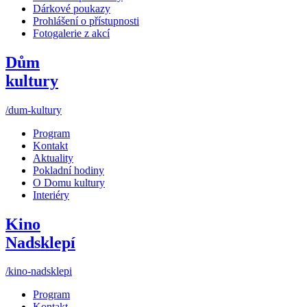
Dárkové poukazy
Prohlášení o přístupnosti
Fotogalerie z akcí
Dům
kultury
/dum-kultury
Program
Kontakt
Aktuality
Pokladní hodiny
O Domu kultury
Interiéry
Kino
Nadsklepí
/kino-nadsklepi
Program
Kontakt