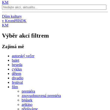
KM
Dům kultury
v Kroměříži
DK
KM
Výběr akcí filtrem
Zajímá mě
autorský večer
balet
beseda
cyklus
dětem
divadlo
festival
film
premiéra
znovuobnovená premiéra
bijásek
artkino
přidáváme