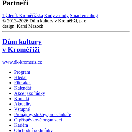
Partneři
Týdeník Kroměřížska
Kudy z nudy
Smart emailing
© 2013–2026 Dům kultury v Kroměříži, p. o.
design: Karel Mazoch
Dům kultury
v Kroměříži
www.dk-kromeriz.cz
Program
Hledat
Filtr akcí
Kalendář
Akce jako řádky
Kontakt
Aktuality
Vstupné
Pronájmy, služby, pro stánkaře
O příspěvkové organizaci
Kariéra
Obchodní podmínky