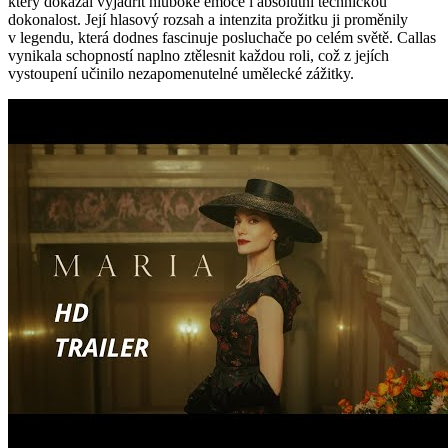
který dokázal vyjádřit hluboké emoce i absolutní technickou
dokonalost. Její hlasový rozsah a intenzita prožitku ji proměnily
v legendu, která dodnes fascinuje posluchače po celém světě. Callas
vynikala schopností naplno ztělesnit každou roli, což z jejích
vystoupení učinilo nezapomenutelné umělecké zážitky.