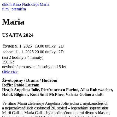
dkkm
Kino Nadsklepí
Maria
film
|
premiéra
Maria
USA/ITA 2024
čtvrtek
9. 1. 2025
19.00
titulky | 2D
sobota
11. 1.
2025
20.00
titulky | 2D
(asi 2 hodiny a 4 minuty)
150 Kč
nevhodné pro nezletilé osoby do 15 let
čtěte více
Životopisný / Drama / Hudební
Režie: Pablo Larraín
Hrají: Angelina Jolie, Pierfrancesco Favino, Alba Rohrwacher,
Haluk Bilginer, Kodi Smit-McPhee, Valeria Golino a další
Ve filmu Maria ztělesňuje Angelina Jolie jednu z nejikoničtějších
a nejuznávanějších osobností 20. století – legendární sopranistku
Marii Callas. Maria Callas byla jedinečnou operní divou s hlasem,