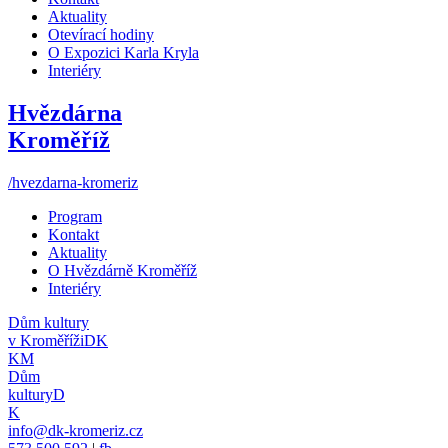
Aktuality
Otevírací hodiny
O Expozici Karla Kryla
Interiéry
Hvězdárna
Kroměříž
/hvezdarna-kromeriz
Program
Kontakt
Aktuality
O Hvězdárně Kroměříž
Interiéry
Dům kultury
v Kroměříži
DK
KM
Dům
kultury
D
K
info@dk-kromeriz.cz