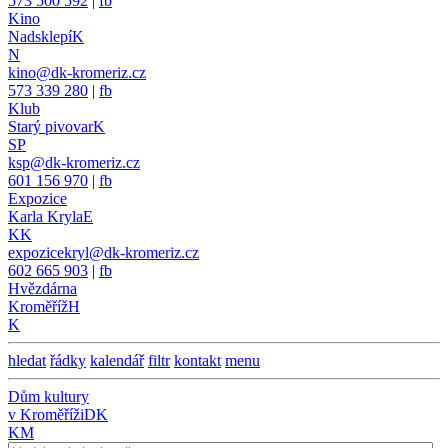
573 500 592
|
fb
Kino
Nadsklepí
K
N
kino@dk-kromeriz.cz
573 339 280
|
fb
Klub
Starý pivovar
K
SP
ksp@dk-kromeriz.cz
601 156 970
|
fb
Expozice
Karla Kryla
E
KK
expozicekryl@dk-kromeriz.cz
602 665 903
|
fb
Hvězdárna
Kroměříž
H
K
hledat
řádky
kalendář
filtr
kontakt
menu
Dům kultury
v Kroměříži
DK
KM