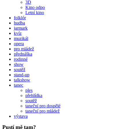
3D
Kino odpo
Letní kino
folklór
hudba
jarmark
kvíz
muzikál
opera
pro mládež
přednáška
rodinné
show
soutěž
stand-up
talkshow
tanec
ples
přehlídka
soutěž
taneční pro dospělé
taneční pro mládež
výstava
Pustí mě tam?