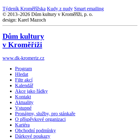
Týdeník Kroměřížska
Kudy z nudy
Smart emailing
© 2013–2026 Dům kultury v Kroměříži, p. o.
design: Karel Mazoch
Dům kultury
v Kroměříži
www.dk-kromeriz.cz
Program
Hledat
Filtr akcí
Kalendář
Akce jako řádky
Kontakt
Aktuality
Vstupné
Pronájmy, služby, pro stánkaře
O příspěvkové organizaci
Kariéra
Obchodní podmínky
Dárkové poukazy