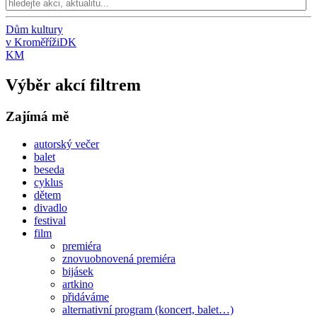
Dům kultury
v Kroměříži
DK
KM
Výběr akcí filtrem
Zajímá mě
autorský večer
balet
beseda
cyklus
dětem
divadlo
festival
film
premiéra
znovuobnovená premiéra
bijásek
artkino
přidáváme
alternativní program (koncert, balet…)