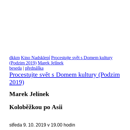
dkkm
Kino Nadsklepí
Procestujte svět s Domem kultury
(Podzim 2019)
Marek Jelínek
beseda
|
přednáška
Procestujte svět s Domem kultury (Podzim
2019)
Marek Jelínek
Koloběžkou po Asii
středa 9. 10. 2019 v 19.00 hodin