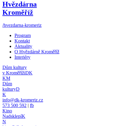
Hvězdárna
Kroměříž
/hvezdarna-kromeriz
Program
Kontakt
Aktuality
O Hvězdárně Kroměříž
Interiéry
Dům kultury
v Kroměříži
DK
KM
Dům
kultury
D
K
info@dk-kromeriz.cz
573 500 592
|
fb
Kino
Nadsklepí
K
N
kino@dk-kromeriz.cz
573 339 280
|
fb