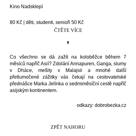
Kino Nadsklepí
80 Kč
|
děti, studenti, senioři 50 Kč
ČTĚTE VÍCE
Co všechno se dá zažít na koloběžce během 7
měsíců napříč Asií? Zdolání Annapuren, Ganga, slumy
v Dháce, mešity v Malajsii a mnohé další
přetlumočené zážitky vás čekají na cestovatelské
přednášce
Marka Jelínka
o sedmiměsíční cestě napříč
asijským kontinentem.
odkazy:
dobrobezka.cz
ZPĚT NAHORU