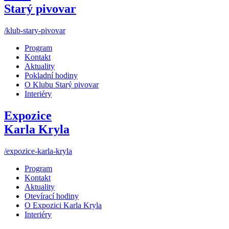
Starý pivovar
/klub-stary-pivovar
Program
Kontakt
Aktuality
Pokladní hodiny
O Klubu Starý pivovar
Interiéry
Expozice
Karla Kryla
/expozice-karla-kryla
Program
Kontakt
Aktuality
Otevírací hodiny
O Expozici Karla Kryla
Interiéry