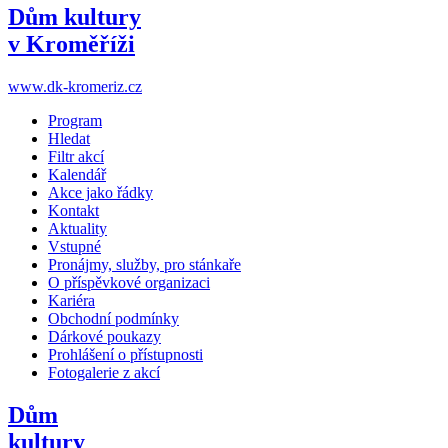
Dům kultury
v Kroměříži
www.dk-kromeriz.cz
Program
Hledat
Filtr akcí
Kalendář
Akce jako řádky
Kontakt
Aktuality
Vstupné
Pronájmy, služby, pro stánkaře
O příspěvkové organizaci
Kariéra
Obchodní podmínky
Dárkové poukazy
Prohlášení o přístupnosti
Fotogalerie z akcí
Dům
kultury