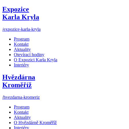
Expozice
Karla Kryla
/expozice-karla-kryla
Program
Kontakt
Aktuality
Otevírací hodiny
O Expozici Karla Kryla
Interiéry
Hvězdárna
Kroměříž
/hvezdarna-kromeriz
Program
Kontakt
Aktuality
O Hvězdárně Kroměříž
Interiéry