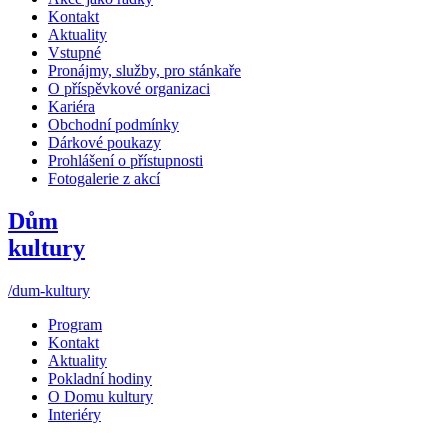
Kontakt
Aktuality
Vstupné
Pronájmy, služby, pro stánkaře
O příspěvkové organizaci
Kariéra
Obchodní podmínky
Dárkové poukazy
Prohlášení o přístupnosti
Fotogalerie z akcí
Dům
kultury
/dum-kultury
Program
Kontakt
Aktuality
Pokladní hodiny
O Domu kultury
Interiéry