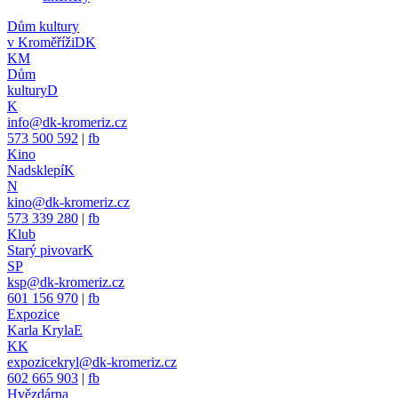
Dům kultury
v Kroměříži
DK
KM
Dům
kultury
D
K
info@dk-kromeriz.cz
573 500 592
|
fb
Kino
Nadsklepí
K
N
kino@dk-kromeriz.cz
573 339 280
|
fb
Klub
Starý pivovar
K
SP
ksp@dk-kromeriz.cz
601 156 970
|
fb
Expozice
Karla Kryla
E
KK
expozicekryl@dk-kromeriz.cz
602 665 903
|
fb
Hvězdárna