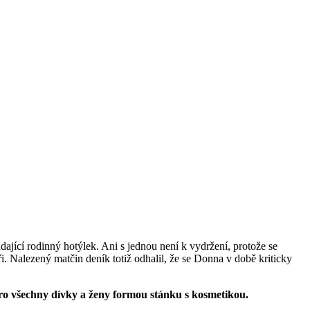
jící rodinný hotýlek. Ani s jednou není k vydržení, protože se
ři. Nalezený matčin deník totiž odhalil, že se Donna v době kriticky
o všechny dívky a ženy formou stánku s kosmetikou.