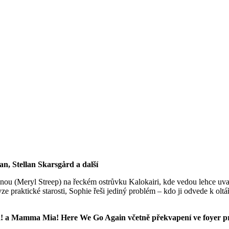
n, Stellan Skarsgård a další
u (Meryl Streep) na řeckém ostrůvku Kalokairi, kde vedou lehce uvada
e praktické starosti, Sophie řeši jediný problém – kdo ji odvede k oltá
a! a Mamma Mia! Here We Go Again včetně překvapení ve foyer pr