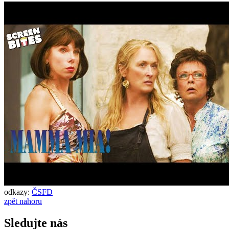
odkazy:
ČSFD
zpět nahoru
Sledujte nás