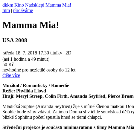
dkkm
Kino Nadsklepí
Mamma Mia!
film
|
přidáváme
Mamma Mia!
USA 2008
středa
18. 7. 2018
17.30
titulky | 2D
(asi 1 hodina a 49 minut)
50 Kč
nevhodné pro nezletilé osoby do 12 let
čtěte více
Muzikál / Romantický / Komedie
Režie: Phyllida Lloyd
Hrají: Meryl Streep, Colin Firth, Amanda Seyfried, Pierce Brosna
Mladičká Sophie (Amanda Seyfried) žije s mírně šílenou matkou Donno
Sophie bude záhy vdávat. Zatímco Donna si v téhle souvislosti dělá ryz
blízké Sophiinu početí spustila hned se třemi chlapci.
Středeční projekce je součástí minimaratónu s filmy Mamma Mi