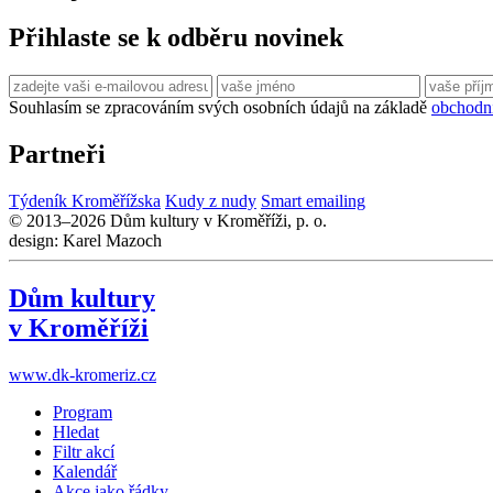
Přihlaste se k odběru novinek
Souhlasím se zpracováním svých osobních údajů na základě
obchodn
Partneři
Týdeník Kroměřížska
Kudy z nudy
Smart emailing
© 2013–2026 Dům kultury v Kroměříži, p. o.
design: Karel Mazoch
Dům kultury
v Kroměříži
www.dk-kromeriz.cz
Program
Hledat
Filtr akcí
Kalendář
Akce jako řádky