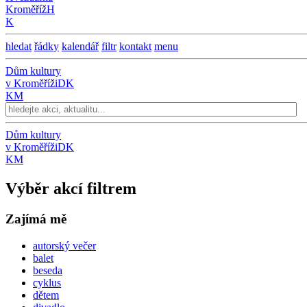
Kroměříž
H
K
hledat
řádky
kalendář
filtr
kontakt
menu
Dům kultury
v Kroměříži
DK
KM
Dům kultury
v Kroměříži
DK
KM
Výběr akcí filtrem
Zajímá mě
autorský večer
balet
beseda
cyklus
dětem