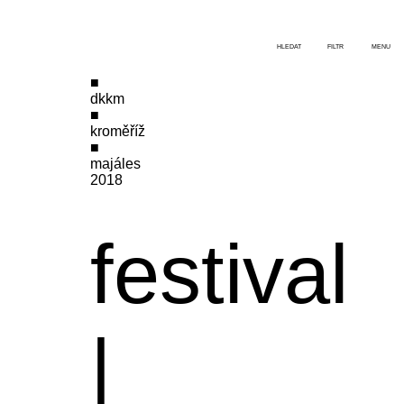
HLEDAT
FILTR
MENU
dkkm
kroměříž
majáles
2018
festival
|