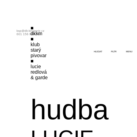
ksp@dk-kromeriz.cz
dkkm
601 156 970
|
fb
klub
starý
HLEDAT
FILTR
MENU
pivovar
lucie
redlová
& garde
hudba