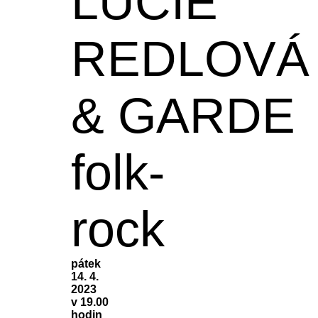
LUCIE
REDLOVÁ
& GARDE
folk-
rock
pátek
14. 4.
2023
v 19.00
hodin